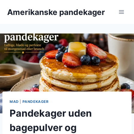
Fortsæt
Amerikanske pandekager
til
indhold
MAD
|
PANDEKAGER
Pandekager uden
bagepulver og