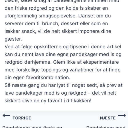
bløde, søde smag af pandekagerne sammen med
den friske rødgrød og den kolde is skaber en
uforglemmelig smagsoplevelse. Uanset om du
serverer dem til brunch, dessert eller som en
lækker snack, vil de helt sikkert imponere dine
gæster.
Ved at følge opskrifterne og tipsene i denne artikel
kan du nemt lave dine egne pandekager med is og
rødgrød derhjemme. Glem ikke at eksperimentere
med forskellige toppings og variationer for at finde
din egen favoritkombination.
Så næste gang du har lyst til noget sødt, så prøv at
lave pandekager med is og rødgrød – det vil helt
sikkert blive en ny favorit i dit køkken!
Indlægsnavigation
FORRIGE
NÆSTE
Pandekager med fløde og
Pandekager med