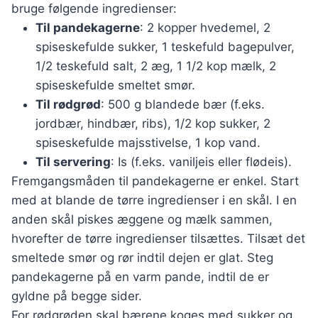
bruge følgende ingredienser:
Til pandekagerne
: 2 kopper hvedemel, 2
spiseskefulde sukker, 1 teskefuld bagepulver,
1/2 teskefuld salt, 2 æg, 1 1/2 kop mælk, 2
spiseskefulde smeltet smør.
Til rødgrød
: 500 g blandede bær (f.eks.
jordbær, hindbær, ribs), 1/2 kop sukker, 2
spiseskefulde majsstivelse, 1 kop vand.
Til servering
: Is (f.eks. vaniljeis eller flødeis).
Fremgangsmåden til pandekagerne er enkel. Start
med at blande de tørre ingredienser i en skål. I en
anden skål piskes æggene og mælk sammen,
hvorefter de tørre ingredienser tilsættes. Tilsæt det
smeltede smør og rør indtil dejen er glat. Steg
pandekagerne på en varm pande, indtil de er
gyldne på begge sider.
For rødgrøden skal bærene koges med sukker og