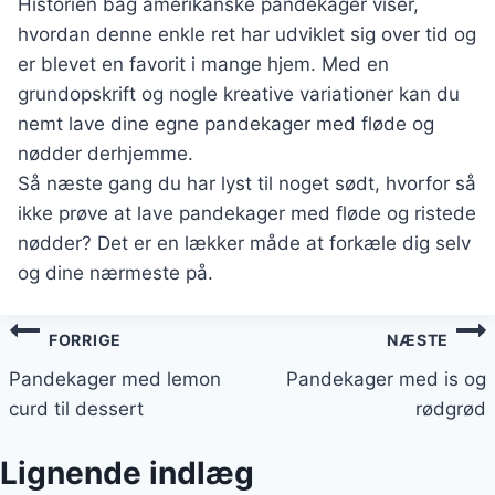
Historien bag amerikanske pandekager viser,
hvordan denne enkle ret har udviklet sig over tid og
er blevet en favorit i mange hjem. Med en
grundopskrift og nogle kreative variationer kan du
nemt lave dine egne pandekager med fløde og
nødder derhjemme.
Så næste gang du har lyst til noget sødt, hvorfor så
ikke prøve at lave pandekager med fløde og ristede
nødder? Det er en lækker måde at forkæle dig selv
og dine nærmeste på.
Indlægsnavigation
FORRIGE
NÆSTE
Pandekager med lemon
Pandekager med is og
curd til dessert
rødgrød
Lignende indlæg