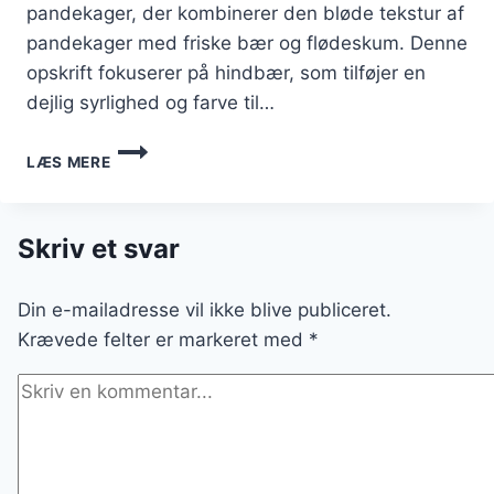
pandekager, der kombinerer den bløde tekstur af
pandekager med friske bær og flødeskum. Denne
opskrift fokuserer på hindbær, som tilføjer en
dejlig syrlighed og farve til…
FRUGTIGE
LÆS MERE
PANDEKAGER
MED
HINDBÆR
OG
Skriv et svar
FLØDESKUM
Din e-mailadresse vil ikke blive publiceret.
Krævede felter er markeret med
*