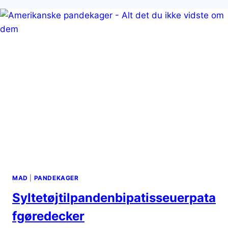
FLØDESKUM
MAD
|
PANDEKAGER
Syltetøjtilpandenbipatisseuerpata
fgøredecker