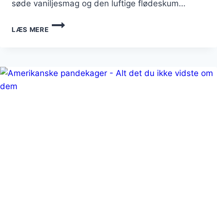
søde vaniljesmag og den luftige flødeskum…
PANDEKAGER
LÆS MERE
MED
VANILJESUKKER
OG
FLØDESKUM