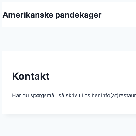
Fortsæt
Amerikanske pandekager
til
indhold
Kontakt
Har du spørgsmål, så skriv til os her info(at)restau