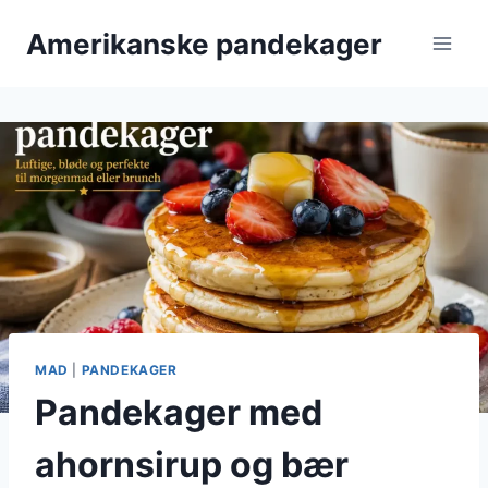
Fortsæt
Amerikanske pandekager
til
indhold
MAD
|
PANDEKAGER
Pandekager med
ahornsirup og bær