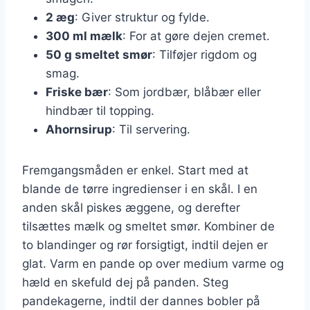
2 æg
: Giver struktur og fylde.
300 ml mælk
: For at gøre dejen cremet.
50 g smeltet smør
: Tilføjer rigdom og
smag.
Friske bær
: Som jordbær, blåbær eller
hindbær til topping.
Ahornsirup
: Til servering.
Fremgangsmåden er enkel. Start med at
blande de tørre ingredienser i en skål. I en
anden skål piskes æggene, og derefter
tilsættes mælk og smeltet smør. Kombiner de
to blandinger og rør forsigtigt, indtil dejen er
glat. Varm en pande op over medium varme og
hæld en skefuld dej på panden. Steg
pandekagerne, indtil der dannes bobler på