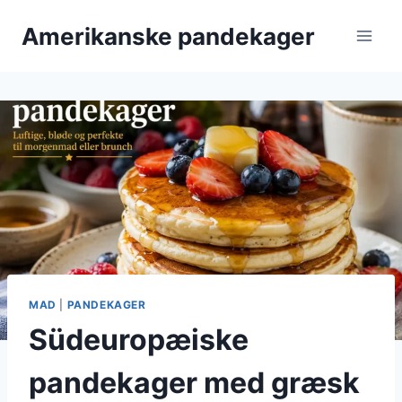
Fortsæt
Amerikanske pandekager
til
indhold
MAD
|
PANDEKAGER
Südeuropæiske
pandekager med græsk