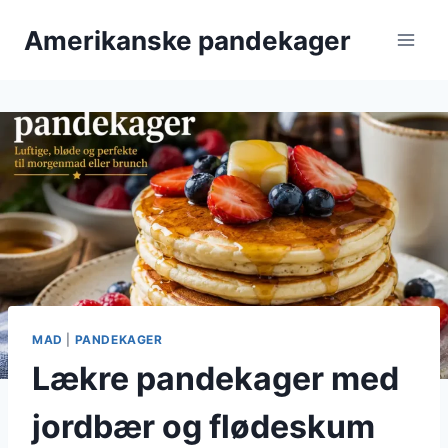
Fortsæt
Amerikanske pandekager
til
indhold
MAD
|
PANDEKAGER
Lækre pandekager med
jordbær og flødeskum