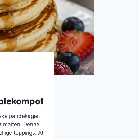
t
æblekompot
iske pandekager,
a malten. Denne
llige toppings. At