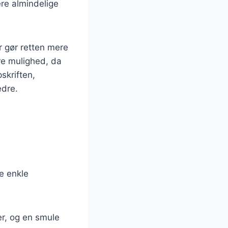
ere almindelige
r gør retten mere
re mulighed, da
skriften,
edre.
e enkle
r, og en smule