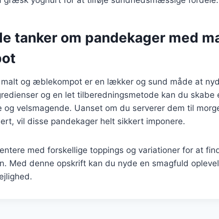
 græsk yoghurt for at tilføje sundhedsmæssige fordele.
de tanker om pandekager med ma
ot
alt og æblekompot er en lækker og sund måde at nyde
gredienser og en let tilberedningsmetode kan du skabe 
ende og velsmagende. Uanset om du serverer dem til mor
ert, vil disse pandekager helt sikkert imponere.
ntere med forskellige toppings og variationer for at fi
on. Med denne opskrift kan du nyde en smagfuld oplevel
ejlighed.