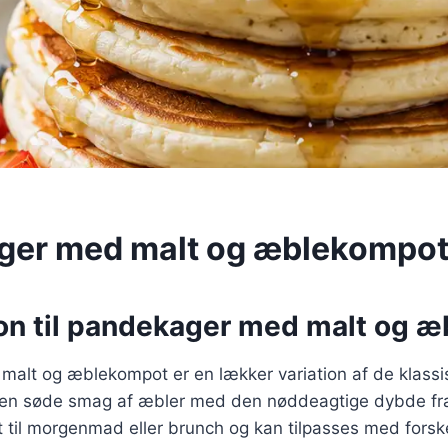
ger med malt og æblekompo
ion til pandekager med malt og 
alt og æblekompot er en lækker variation af de klass
den søde smag af æbler med den nøddeagtige dybde fr
kt til morgenmad eller brunch og kan tilpasses med forske