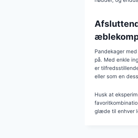
nødder, og endda
Afslutten
æblekomp
Pandekager med m
på. Med enkle in
er tilfredsstill
eller som en dess
Husk at eksperime
favoritkombinati
glæde til enhver l