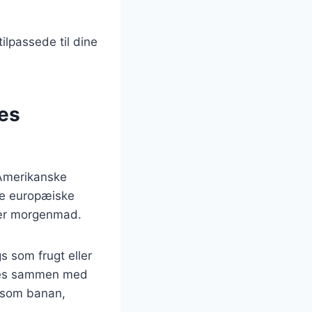
ilpassede til dine
res
 Amerikanske
ere europæiske
ulær morgenmad.
s som frugt eller
ydes sammen med
r som banan,