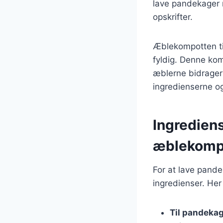
lave pandekager m
opskrifter.
Æblekompotten til
fyldig. Denne ko
æblerne bidrager m
ingredienserne og
Ingredien
æblekomp
For at lave pand
ingredienser. Her
Til pandeka