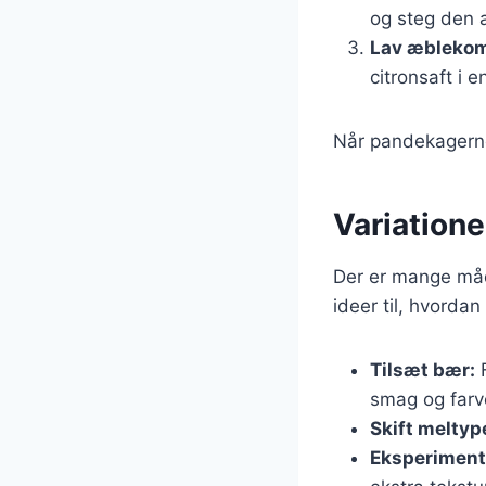
og steg den 
Lav æblekom
citronsaft i e
Når pandekagern
Variation
Der er mange måde
ideer til, hvorda
Tilsæt bær:
F
smag og farv
Skift meltyp
Eksperiment