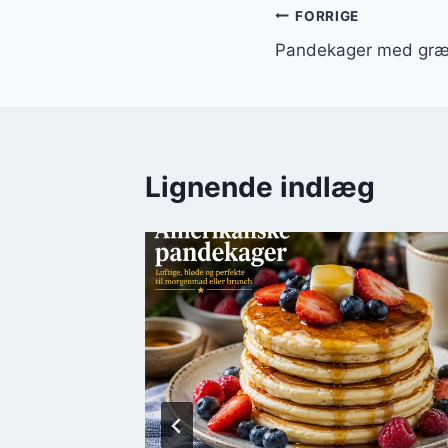
Indlægsnavi
FORRIGE
Pandekager med græs
Lignende indlæg