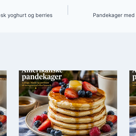
gation
k yoghurt og berries
Pandekager med 