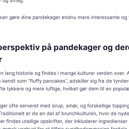
ur og smag.
 kan gøre dine pandekager endnu mere interessante og t
 perspektiv på pandekager og de
r
 lang historie og findes i mange kulturer verden over.
kendt som “fluffy pancakes”, adskiller sig fra de tynd
ofte tykkere og mere luftige, hvilket gør dem til en pop
er ofte serveret med sirup, smør, og forskellige topping
Traditionelt er de en del af brunchkulturen, hvor de n
er findes utallige opskrifter, der inkluderer ingrediense