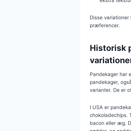
ekstra tekst
Disse variationer
præferencer.
Historisk
variatione
Pandekager har en
pandekager, også 
varianter. De er 
I USA er pandekag
chokoladechips. 
bacon eller æg. D