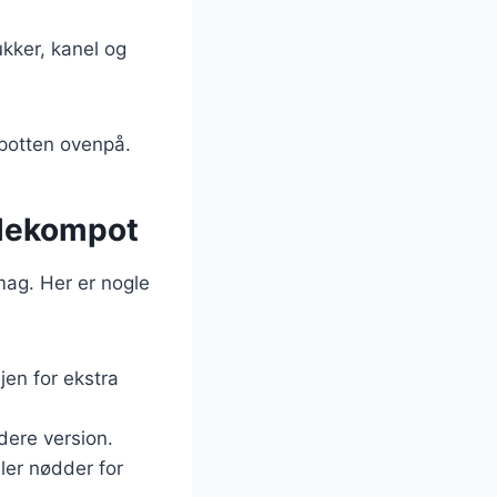
kker, kanel og
potten ovenpå.
blekompot
mag. Her er nogle
jen for ekstra
dere version.
ler nødder for