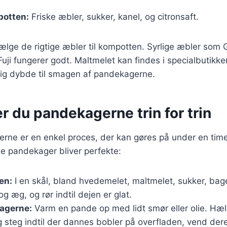
potten:
Friske æbler, sukker, kanel, og citronsaft.
 vælge de rigtige æbler til kompotten. Syrlige æbler som 
ji fungerer godt. Maltmelet kan findes i specialbutikker 
ejlig dybde til smagen af pandekagerne.
r du pandekagerne trin for trin
rne er en enkel proces, der kan gøres på under en time.
ine pandekager bliver perfekte:
en:
I en skål, bland hvedemelet, maltmelet, sukker, bage
g æg, og rør indtil dejen er glat.
agerne:
Varm en pande op med lidt smør eller olie. Hæl
 steg indtil der dannes bobler på overfladen, vend de