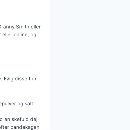
Granny Smith eller
eller online, og
 Følg disse trin
pulver og salt.
d en skefuld dej
refter pandekagen