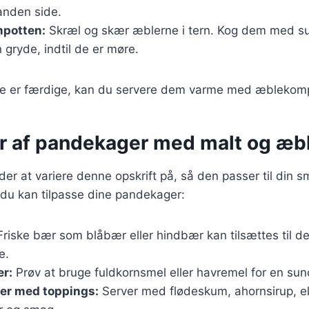
anden side.
potten:
Skræl og skær æblerne i tern. Kog dem med su
n gryde, indtil de er møre.
e er færdige, kan du servere dem varme med æblekom
er af pandekager med malt og æ
r at variere denne opskrift på, så den passer til din s
n du kan tilpasse dine pandekager:
riske bær som blåbær eller hindbær kan tilsættes til de
e.
er:
Prøv at bruge fuldkornsmel eller havremel for en sun
er med toppings:
Server med flødeskum, ahornsirup, el