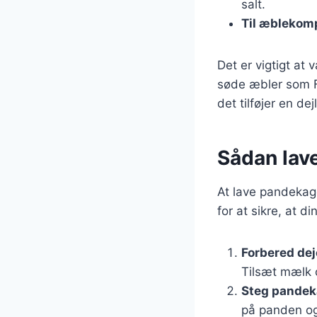
salt.
Til æblekom
Det er vigtigt at
søde æbler som Fu
det tilføjer en d
Sådan lave
At lave pandekage
for at sikre, at d
Forbered dej
Tilsæt mælk o
Steg pandek
på panden og