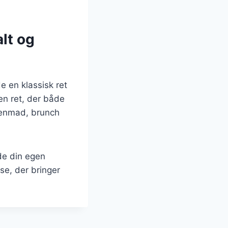
lt og
 en klassisk ret
en ret, der både
genmad, brunch
nde din egen
se, der bringer