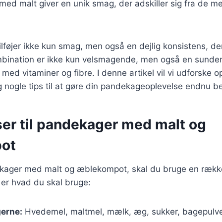
ed malt giver en unik smag, der adskiller sig fra de m
føjer ikke kun smag, men også en dejlig konsistens, de
mbination er ikke kun velsmagende, men også en sunde
ed vitaminer og fibre. I denne artikel vil vi udforske op
 nogle tips til at gøre din pandekageoplevelse endnu b
ser til pandekager med malt og
ot
ekager med malt og æblekompot, skal du bruge en rækk
 er hvad du skal bruge:
gerne:
Hvedemel, maltmel, mælk, æg, sukker, bagepulve