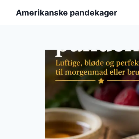
Fortsæt
Amerikanske pandekager
til
indhold