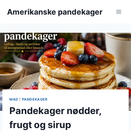
Fortsæt
Amerikanske pandekager
til
indhold
MAD
|
PANDEKAGER
Pandekager nødder,
frugt og sirup