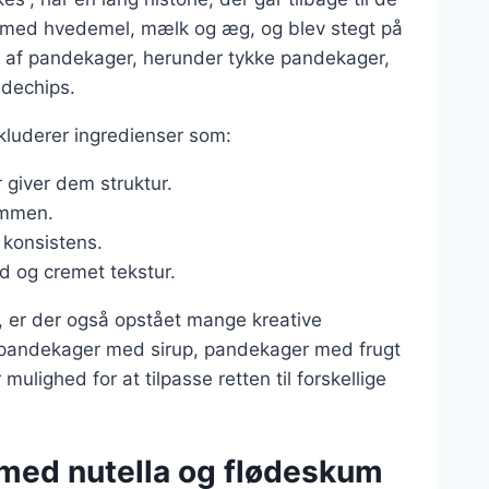
vet med hvedemel, mælk og æg, og blev stegt på
r af pandekager, herunder tykke pandekager,
dechips.
kluderer ingredienser som:
 giver dem struktur.
sammen.
 konsistens.
d og cremet tekstur.
, er der også opstået mange kreative
r pandekager med sirup, pandekager med frugt
ulighed for at tilpasse retten til forskellige
med nutella og flødeskum