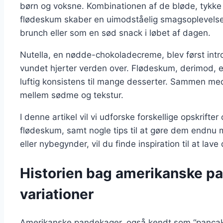
børn og voksne. Kombinationen af de bløde, tykke
flødeskum skaber en uimodståelig smagsoplevelse
brunch eller som en sød snack i løbet af dagen.
Nutella, en nødde-chokoladecreme, blev først intro
vundet hjerter verden over. Flødeskum, derimod, er 
luftig konsistens til mange desserter. Sammen m
mellem sødme og tekstur.
I denne artikel vil vi udforske forskellige opskrift
flødeskum, samt nogle tips til at gøre dem endnu
eller nybegynder, vil du finde inspiration til at l
Historien bag amerikanske p
variationer
Amerikanske pandekager, også kendt som “pancakes”,