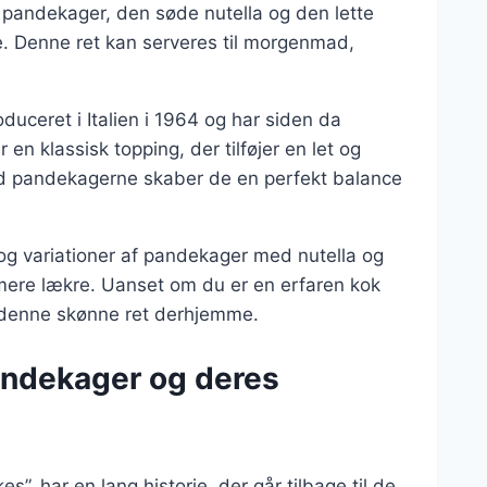
 pandekager, den søde nutella og den lette
. Denne ret kan serveres til morgenmad,
duceret i Italien i 1964 og har siden da
en klassisk topping, der tilføjer en let og
ed pandekagerne skaber de en perfekt balance
er og variationer af pandekager med nutella og
 mere lækre. Uanset om du er en erfaren kok
ave denne skønne ret derhjemme.
andekager og deres
 har en lang historie, der går tilbage til de