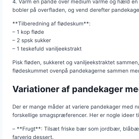
4. Varm en pande over medium varme og hæld en s
bobler på overfladen, og vend derefter pandekage
**Tilberedning af flødeskum**:
– 1 kop fløde
– 2 spsk sukker
– 1 teskefuld vaniljeekstrakt
Pisk fløden, sukkeret og vaniljeekstraktet sammen,
flødeskummet ovenpå pandekagerne sammen med e
Variationer af pandekager me
Der er mange måder at variere pandekager med nut
forskellige smagspræferencer. Her er nogle ideer til 
– **Frugt**: Tilsæt friske bær som jordbær, blåbæ
farverig dessert.