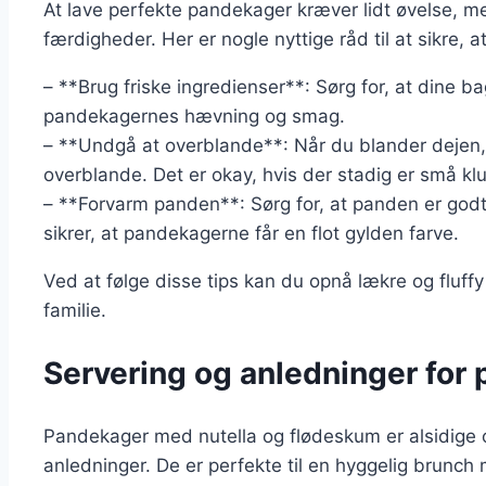
At lave perfekte pandekager kræver lidt øvelse, m
færdigheder. Her er nogle nyttige råd til at sikre, a
– **Brug friske ingredienser**: Sørg for, at dine b
pandekagernes hævning og smag.
– **Undgå at overblande**: Når du blander dejen, 
overblande. Det er okay, hvis der stadig er små kl
– **Forvarm panden**: Sørg for, at panden er godt
sikrer, at pandekagerne får en flot gylden farve.
Ved at følge disse tips kan du opnå lækre og fluff
familie.
Servering og anledninger for
Pandekager med nutella og flødeskum er alsidige o
anledninger. De er perfekte til en hyggelig brunc