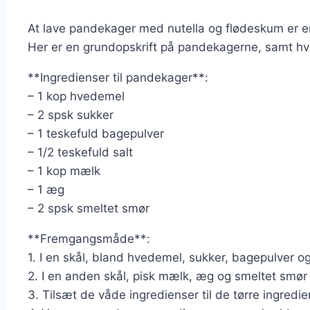
At lave pandekager med nutella og flødeskum er en
Her er en grundopskrift på pandekagerne, samt hv
**Ingredienser til pandekager**:
– 1 kop hvedemel
– 2 spsk sukker
– 1 teskefuld bagepulver
– 1/2 teskefuld salt
– 1 kop mælk
– 1 æg
– 2 spsk smeltet smør
**Fremgangsmåde**:
1. I en skål, bland hvedemel, sukker, bagepulver og
2. I en anden skål, pisk mælk, æg og smeltet smø
3. Tilsæt de våde ingredienser til de tørre ingredien