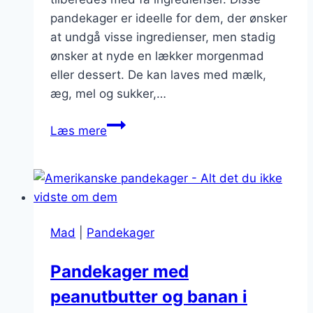
pandekager er ideelle for dem, der ønsker
at undgå visse ingredienser, men stadig
ønsker at nyde en lækker morgenmad
eller dessert. De kan laves med mælk,
æg, mel og sukker,…
Pandekager
Læs mere
uden
bagepulver
og
fløde
Mad
|
Pandekager
Pandekager med
peanutbutter og banan i