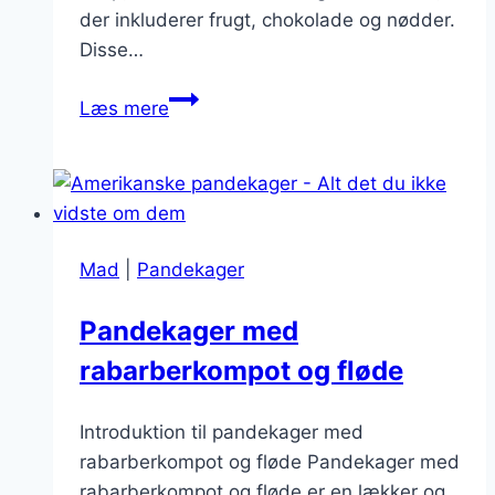
der inkluderer frugt, chokolade og nødder.
Disse…
Amerikanske
Læs mere
pandekager
med
smør
og
syltetøj
Mad
|
Pandekager
Pandekager med
rabarberkompot og fløde
Introduktion til pandekager med
rabarberkompot og fløde Pandekager med
rabarberkompot og fløde er en lækker og