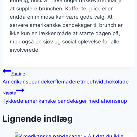
Endelig, husk at have nogle drikkevarer klar til
at supplere brunchen. Kaffe, te, juice eller
endda en mimosa kan være gode valg. At
servere amerikanske pandekager til brunch er
ikke kun en lækker måde at starte dagen på,
men også en sjov og social oplevelse for alle
involverede.
Indlægsnavigation
Forrige
Amerikansepandekerflemaderetmedhvidchokolade
Næste
Tykkede amerikanske pandekager med ahornsirup
Lignende indlæg