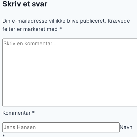
Skriv et svar
banan
i
Din e-mailadresse vil ikke blive publiceret.
perfekt
Krævede
felter er markeret med
harmoni
*
Kommentar
*
Navn
*