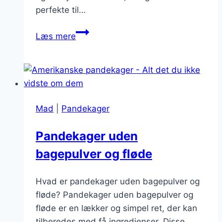
perfekte til…
Pandekager
Læs mere
med
krydderier
og
vaniljesukker
Mad
|
Pandekager
Pandekager uden
bagepulver og fløde
Hvad er pandekager uden bagepulver og
fløde? Pandekager uden bagepulver og
fløde er en lækker og simpel ret, der kan
tilberedes med få ingredienser. Disse