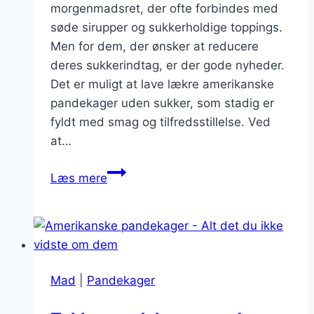
morgenmadsret, der ofte forbindes med
søde sirupper og sukkerholdige toppings.
Men for dem, der ønsker at reducere
deres sukkerindtag, er der gode nyheder.
Det er muligt at lave lækre amerikanske
pandekager uden sukker, som stadig er
fyldt med smag og tilfredsstillelse. Ved
at…
Amerikanske
Læs mere
pandekager
uden
sukker
for
sundere
Mad
|
Pandekager
valg