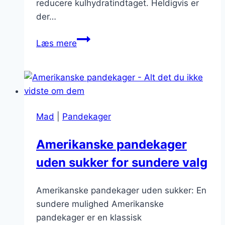
reducere kulhydratindtaget. Heldigvis er
der…
Hvordan
Læs mere
laver
man
amerikanske
pandekager
uden
Mad
|
Pandekager
mel?
Amerikanske pandekager
uden sukker for sundere valg
Amerikanske pandekager uden sukker: En
sundere mulighed Amerikanske
pandekager er en klassisk