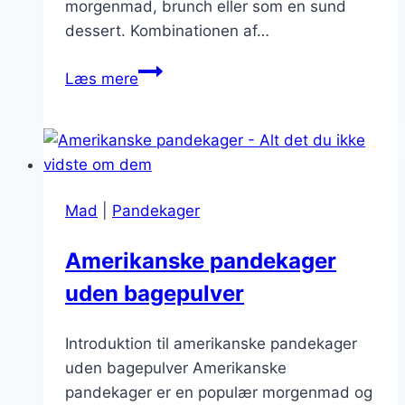
morgenmad, brunch eller som en sund
dessert. Kombinationen af…
Pandekager
Læs mere
med
hindbær
og
græsk
yoghurt
Mad
|
Pandekager
Amerikanske pandekager
uden bagepulver
Introduktion til amerikanske pandekager
uden bagepulver Amerikanske
pandekager er en populær morgenmad og