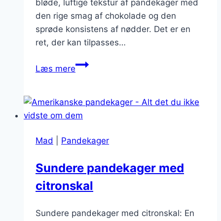
bløde, luftige tekstur af pandekager med
den rige smag af chokolade og den
sprøde konsistens af nødder. Det er en
ret, der kan tilpasses…
Pandekager
Læs mere
med
chokolade
og
nødder
til
Mad
|
Pandekager
weekend
Sundere pandekager med
citronskal
Sundere pandekager med citronskal: En