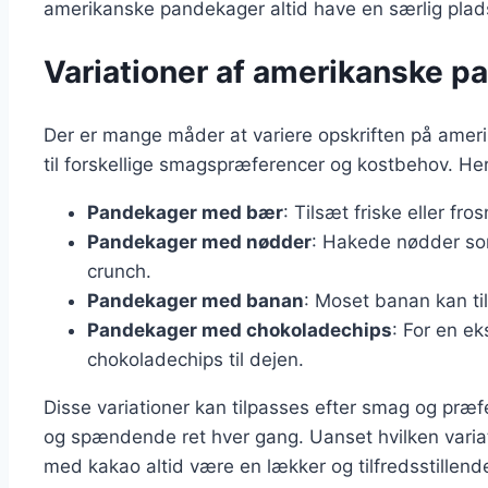
amerikanske pandekager altid have en særlig plads
Variationer af amerikanske 
Der er mange måder at variere opskriften på ame
til forskellige smagspræferencer og kostbehov. Her e
Pandekager med bær
: Tilsæt friske eller fr
Pandekager med nødder
: Hakede nødder som
crunch.
Pandekager med banan
: Moset banan kan ti
Pandekager med chokoladechips
: For en e
chokoladechips til dejen.
Disse variationer kan tilpasses efter smag og præfe
og spændende ret hver gang. Uanset hvilken varia
med kakao altid være en lækker og tilfredsstillend