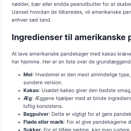
nødder, bær eller endda peanutbutter for at skabe 
Uanset hvordan de tilberedes, vil amerikanske pand
enhver sød tand.
Ingredienser til amerikansk
At lave amerikanske pandekager med kakao kræver
har hjemme. Her er en liste over de grundlæggend
Mel
: Hvedemel er den mest almindelige type
sundere version.
Kakao
: Usødet kakao giver den bedste smag
Æg
: Æggene hjælper med at binde ingredie
luftig konsistens.
Bagpulver
: Dette er vigtigt for at gøre pande
Fløde eller mælk
: For at give pandekagerne d
Sukker
: For at tilføje sødme, kan man juste