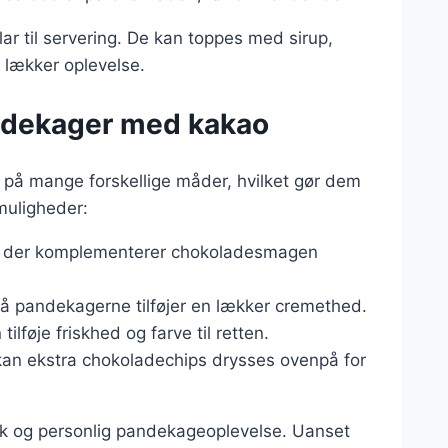
ar til servering. De kan toppes med sirup,
a lækker oplevelse.
ndekager med kakao
å mange forskellige måder, hvilket gør dem
smuligheder:
ng, der komplementerer chokoladesmagen
å pandekagerne tilføjer en lækker cremethed.
ilføje friskhed og farve til retten.
kan ekstra chokoladechips drysses ovenpå for
ik og personlig pandekageoplevelse. Uanset