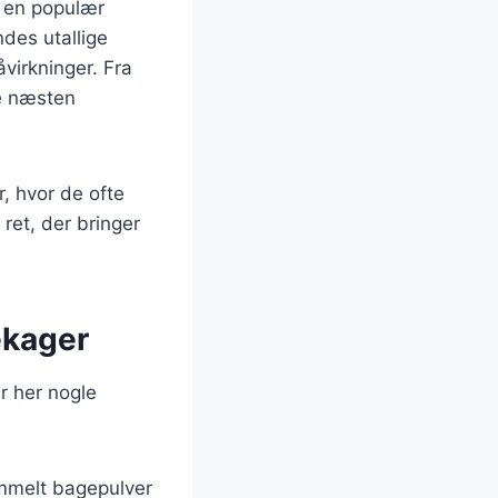
 en populær
ndes utallige
åvirkninger. Fra
e næsten
, hvor de ofte
ret, der bringer
ekager
r her nogle
gammelt bagepulver