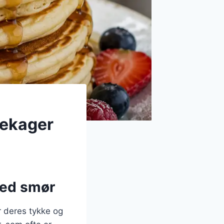
dekager
med smør
 deres tykke og