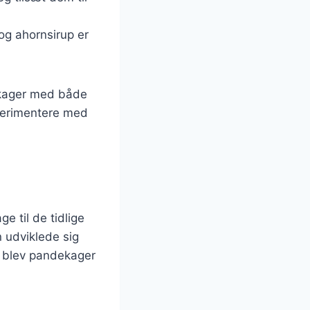
og ahornsirup er
ekager med både
perimentere med
e til de tidlige
n udviklede sig
de blev pandekager