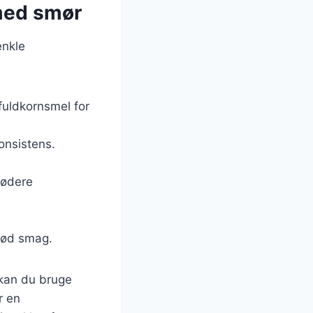
med smør
enkle
uldkornsmel for
konsistens.
lødere
 sød smag.
 kan du bruge
r en