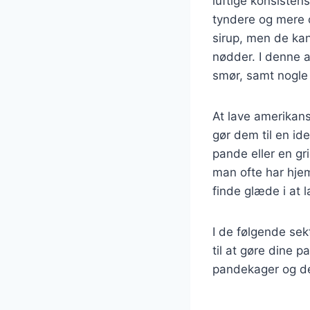
luftige konsisten
tyndere og mere 
sirup, men de kan
nødder. I denne a
smør, samt nogle 
At lave amerikans
gør dem til en id
pande eller en gr
man ofte har hjem
finde glæde i at 
I de følgende se
til at gøre dine 
pandekager og dere