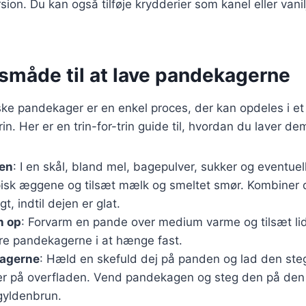
sion. Du kan også tilføje krydderier som kanel eller vanil
måde til at lave pandekagerne
ke pandekager er en enkel proces, der kan opdeles i et
n. Her er en trin-for-trin guide til, hvordan du laver de
jen
: I en skål, bland mel, bagepulver, sukker og eventuell
pisk æggene og tilsæt mælk og smeltet smør. Kombiner 
gt, indtil dejen er glat.
n op
: Forvarm en pande over medium varme og tilsæt lidt
dre pandekagerne i at hænge fast.
agerne
: Hæld en skefuld dej på panden og lad den stege
r på overfladen. Vend pandekagen og steg den på den
 gyldenbrun.