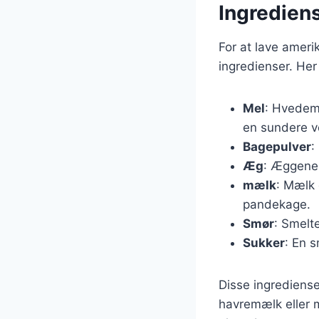
Ingredien
For at lave amer
ingredienser. Her
Mel
: Hvedem
en sundere v
Bagepulver
:
Æg
: Æggene 
mælk
: Mælk 
pandekage.
Smør
: Smelt
Sukker
: En 
Disse ingrediense
havremælk eller 