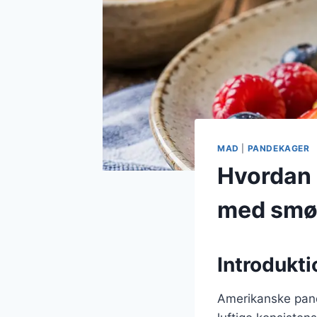
MAD
|
PANDEKAGER
Hvordan 
med smø
Introdukt
Amerikanske pand