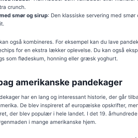
tra crunch.
med smør og sirup
: Den klassiske servering med smør 
t.
r kan også kombineres. For eksempel kan du lave pand
chips for en ekstra lækker oplevelse. Du kan også eks
ngs som flødeskum, honning eller græsk yoghurt.
 bag amerikanske pandekager
kager har en lang og interessant historie, der går tilbag
amerika. De blev inspireret af europæiske opskrifter, me
k ret, der blev populær i hele landet. I det 19. århundre
orgenmaden i mange amerikanske hjem.