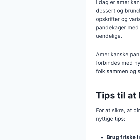
I dag er amerika
dessert og brunch
opskrifter og vari
pandekager med b
uendelige.
Amerikanske pand
forbindes med hyg
folk sammen og s
Tips til a
For at sikre, at 
nyttige tips:
Brug friske 