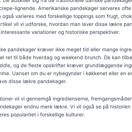
s. De adskiller sig fra de traditionelle danske pandekage
crepe-lignende. Amerikanske pandekager serveres oft
 også varieres med forskellige toppings som frugt, chok
rtikel vil vi udforske, hvordan man laver disse lækre 
interessante variationer og historiske perspektiver.
ke pandekager kræver ikke meget tid eller mange ingred
eel ret til både hverdag og weekend brunch. De kan tilb
iddle, og de fleste opskrifter kræver grundlæggende in
me. Uanset om du er nybegynder i køkkenet eller en erf
lave disse lækre pandekager.
ktioner vil vi gennemgå ingredienserne, fremgangsmåden
pandekager endnu mere lækre. Vi vil også se på historie
s popularitet i forskellige kulturer.