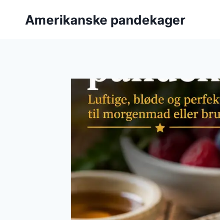
Fortsæt
Amerikanske pandekager
til
indhold