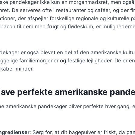
nske pandekager ikke kun en morgenmadsret, men også
ret. De serveres ofte i restauranter og caféer, og der fi
ationer, der afspejler forskellige regionale og kulturelle p
acon til dem med frugt og flødeskum, er mulighedern
ekager er også blevet en del af den amerikanske kultur
gelige familiemorgener og festlige lejligheder. De er en 
kaber minder.
t lave perfekte amerikanske pand
dine amerikanske pandekager bliver perfekte hver gang, e
ingredienser
: Sørg for, at dit bagepulver er friskt, da 