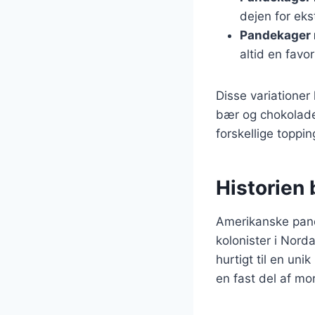
dejen for eks
Pandekager 
altid en favori
Disse variatione
bær og chokolade
forskellige toppi
Historien
Amerikanske pande
kolonister i Nord
hurtigt til en uni
en fast del af m