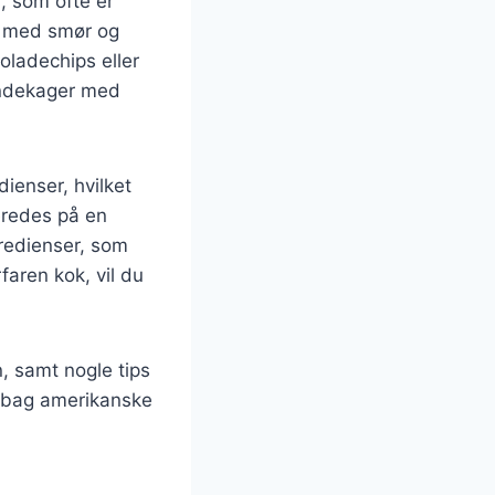
r, som ofte er
e med smør og
oladechips eller
pandekager med
ienser, hvilket
eredes på en
gredienser, som
aren kok, vil du
, samt nogle tips
n bag amerikanske