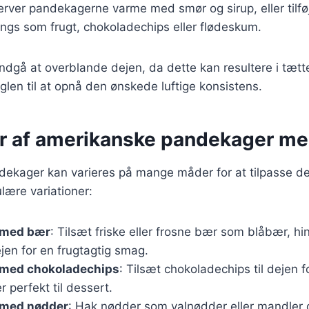
erver pandekagerne varme med smør og sirup, eller tilfø
ings som frugt, chokoladechips eller flødeskum.
 undgå at overblande dejen, da dette kan resultere i tæt
øglen til at opnå den ønskede luftige konsistens.
er af amerikanske pandekager m
ekager kan varieres på mange måder for at tilpasse de
lære variationer:
 med bær
: Tilsæt friske eller frosne bær som blåbær, hi
ejen for en frugtagtig smag.
med chokoladechips
: Tilsæt chokoladechips til dejen 
r perfekt til dessert.
 med nødder
: Hak nødder som valnødder eller mandler o