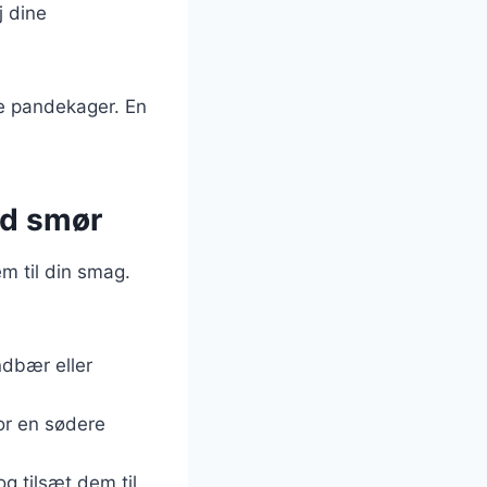
j dine
te pandekager. En
ed smør
m til din smag.
ndbær eller
for en sødere
g tilsæt dem til