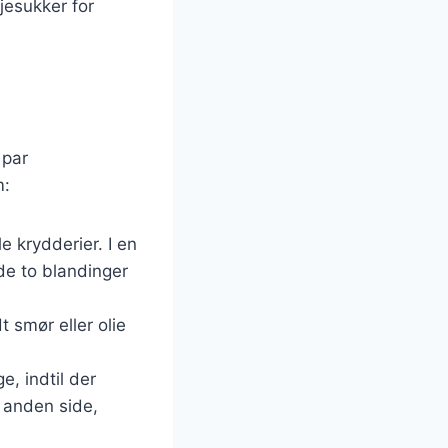
jesukker for
 par
m:
e krydderier. I en
de to blandinger
 smør eller olie
, indtil der
 anden side,