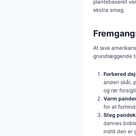
plantebaseret ver
ekstra smag.
Fremgangs
At lave amerikans
grundlæggende tri
Forbered de
anden skål, 
og rør forsigti
Varm pande
for at forhin
Steg pandek
dannes boble
indtil den er