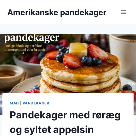
Fortsæt
Amerikanske pandekager
til
indhold
MAD
|
PANDEKAGER
Pandekager med røræg
og syltet appelsin