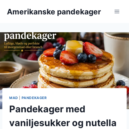
Fortsæt
Amerikanske pandekager
til
indhold
MAD
|
PANDEKAGER
Pandekager med
vaniljesukker og nutella