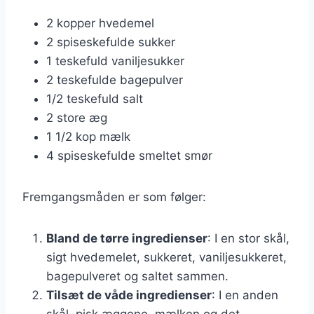
2 kopper hvedemel
2 spiseskefulde sukker
1 teskefuld vaniljesukker
2 teskefulde bagepulver
1/2 teskefuld salt
2 store æg
1 1/2 kop mælk
4 spiseskefulde smeltet smør
Fremgangsmåden er som følger:
Bland de tørre ingredienser
: I en stor skål,
sigt hvedemelet, sukkeret, vaniljesukkeret,
bagepulveret og saltet sammen.
Tilsæt de våde ingredienser
: I en anden
skål, pisk æggene, mælken og det