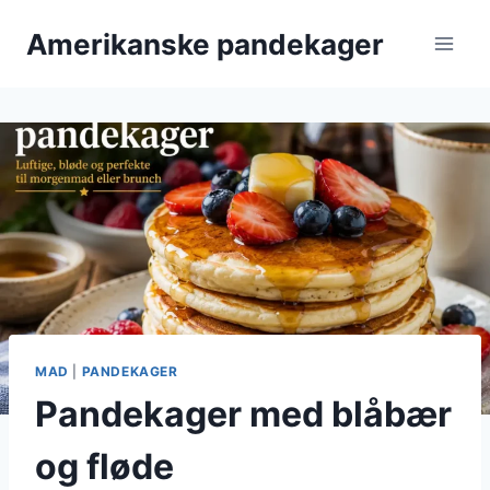
Fortsæt
Amerikanske pandekager
til
indhold
MAD
|
PANDEKAGER
Pandekager med blåbær
og fløde