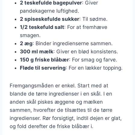
2 teskefulde bagepulver
: Giver
pandekagerne luftighed.
2 spiseskefulde sukker
: Til sødme.
1/2 teskefuld salt
: For at fremhæve
smagen.
2 æg
: Binder ingredienserne sammen.
300 ml mælk
: Giver en blød konsistens.
150 g friske blåbær
: For smag og farve.
Fløde til servering
: For en lækker topping.
Fremgangsmåden er enkel. Start med at
blande de tørre ingredienser i en skål. I en
anden skål piskes æggene og mælken
sammen, hvorefter de tilsættes til de tørre
ingredienser. Rør forsigtigt, indtil dejen er glat,
og fold derefter de friske blåbær i.