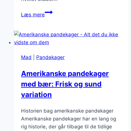
Pandekager
Læs mere
med
banan,
nødder
og
chokolade
Mad
|
Pandekager
Amerikanske pandekager
med bær: Frisk og sund
variation
Historien bag amerikanske pandekager
Amerikanske pandekager har en lang og
rig historie, der går tilbage til de tidlige