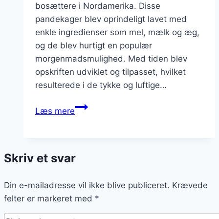
bosættere i Nordamerika. Disse
pandekager blev oprindeligt lavet med
enkle ingredienser som mel, mælk og æg,
og de blev hurtigt en populær
morgenmadsmulighed. Med tiden blev
opskriften udviklet og tilpasset, hvilket
resulterede i de tykke og luftige…
Amerikanske
Læs mere
pandekager
med
bær:
Skriv et svar
Frisk
og
Din e-mailadresse vil ikke blive publiceret.
sund
Krævede
felter er markeret med
variation
*