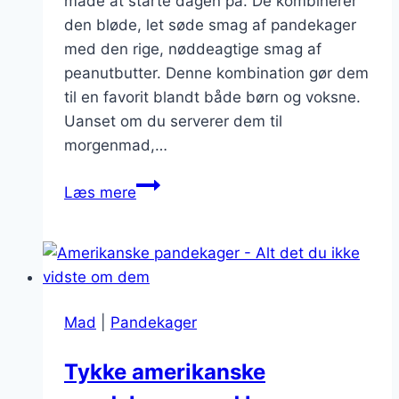
måde at starte dagen på. De kombinerer
den bløde, let søde smag af pandekager
med den rige, nøddeagtige smag af
peanutbutter. Denne kombination gør dem
til en favorit blandt både børn og voksne.
Uanset om du serverer dem til
morgenmad,…
Pift
Læs mere
dine
dage
op:
Pandekager
med
Mad
|
Pandekager
peanutbutter
Tykke amerikanske