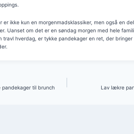
oppings.
 er ikke kun en morgenmadsklassiker, men også en de
oner. Uanset om det er en søndag morgen med hele familie
travl hverdag, er tykke pandekager en ret, der bringe
er.
gation
 pandekager til brunch
Lav lækre pa