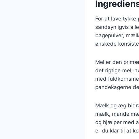
Ingrediens
For at lave tykk
sandsynligvis alle
bagepulver, mælk,
ønskede konsist
Mel er den primær
det rigtige mel;
med fuldkornsmel 
pandekagerne dere
Mælk og æg bidra
mælk, mandelmælk 
og hjælper med a
er du klar til at