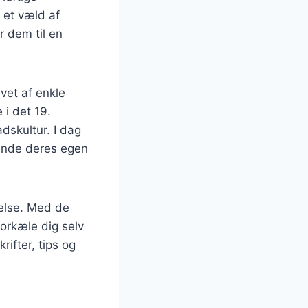
 et væld af
r dem til en
vet af enkle
i det 19.
dskultur. I dag
 finde deres egen
velse. Med de
forkæle dig selv
ifter, tips og