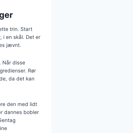
ager
te trin. Start
i en skål. Det er
les jævnt.
. Når disse
ngredienser. Rør
ande, da det kan
re den med lidt
der dannes bobler
 Gentag
ine