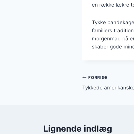
en række lækre t
Tykke pandekager
familiers traditi
morgenmad på en 
skaber gode mind
Indlægsnavi
FORRIGE
Tykkede amerikanske
Lignende indlæg