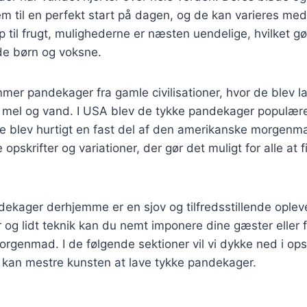
m til en perfekt start på dagen, og de kan varieres med
p til frugt, mulighederne er næsten uendelige, hvilket gø
de børn og voksne.
mmer pandekager fra gamle civilisationer, hvor de blev la
 mel og vand. I USA blev de tykke pandekager populære 
e blev hurtigt en fast del af den amerikanske morgenma
e opskrifter og variationer, der gør det muligt for alle at
dekager derhjemme er en sjov og tilfredsstillende ople
r og lidt teknik kan du nemt imponere dine gæster eller 
genmad. I de følgende sektioner vil vi dykke ned i opskr
u kan mestre kunsten at lave tykke pandekager.