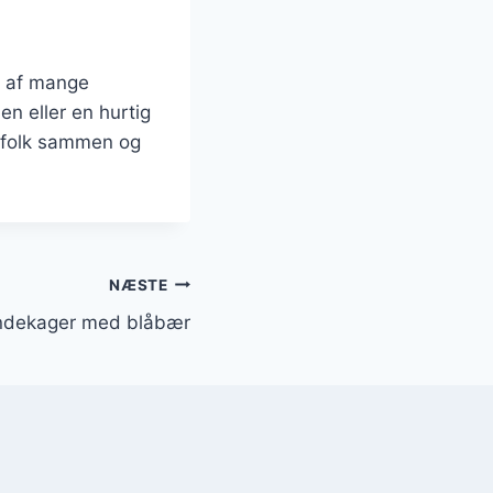
l af mange
n eller en hurtig
r folk sammen og
NÆSTE
ndekager med blåbær