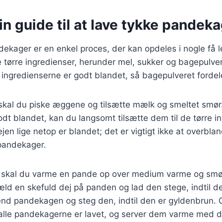
rin guide til at lave tykke pandek
dekager er en enkel proces, der kan opdeles i nogle få let
tørre ingredienser, herunder mel, sukker og bagepulver, 
 at ingredienserne er godt blandet, så bagepulveret forde
 skal du piske æggene og tilsætte mælk og smeltet smør
odt blandet, kan du langsomt tilsætte dem til de tørre i
 dejen lige netop er blandet; det er vigtigt ikke at overbl
 pandekager.
r, skal du varme en pande op over medium varme og smø
Hæld en skefuld dej på panden og lad den stege, indtil 
end pandekagen og steg den, indtil den er gyldenbrun.
 alle pandekagerne er lavet, og server dem varme med d