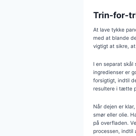
Trin-for-t
At lave tykke pan
med at blande de 
vigtigt at sikre,
I en separat skål
ingredienser er g
forsigtigt, indtil
resultere i tætte
Når dejen er kla
smør eller olie. 
på overfladen. V
processen, indtil