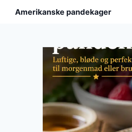
Fortsæt
Amerikanske pandekager
til
indhold