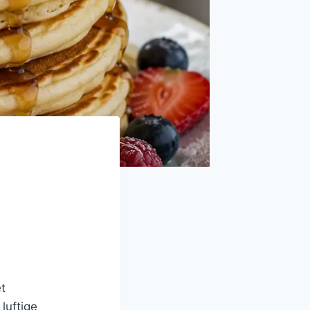
t
luftige