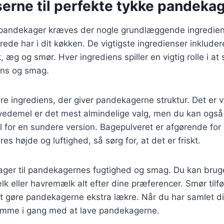
erne til perfekte tykke pandeka
e pandekager kræves der nogle grundlæggende ingredie
rede har i dit køkken. De vigtigste ingredienser inkluder
 æg og smør. Hver ingrediens spiller en vigtig rolle i a
ens og smag.
e ingrediens, der giver pandekagerne struktur. Det er v
 hvedemel er det mest almindelige valg, men du kan ogs
for en sundere version. Bagepulveret er afgørende for 
s højde og luftighed, så sørg for, at det er friskt.
ger til pandekagernes fugtighed og smag. Du kan brug
eller havremælk alt efter dine præferencer. Smør tilfø
t gøre pandekagerne ekstra lækre. Når du har samlet di
 komme i gang med at lave pandekagerne.