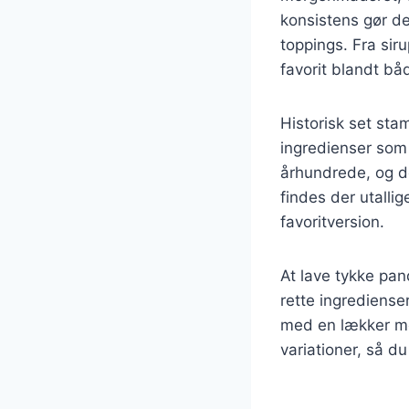
konsistens gør de
toppings. Fra siru
favorit blandt bå
Historisk set sta
ingredienser som
århundrede, og d
findes der utallig
favoritversion.
At lave tykke pan
rette ingrediense
med en lækker mor
variationer, så d