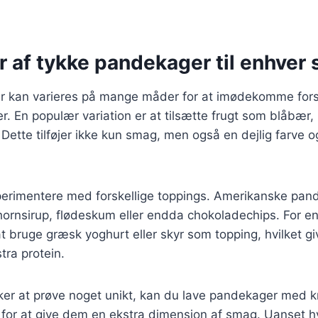
r af tykke pandekager til enhver
 kan varieres på mange måder for at imødekomme fors
 En populær variation er at tilsætte frugt som blåbær, 
 Dette tilføjer ikke kun smag, men også en dejlig farve og
erimentere med forskellige toppings. Amerikanske pa
hornsirup, flødeskum eller endda chokoladechips. For e
t bruge græsk yoghurt eller skyr som topping, hvilket g
tra protein.
ker at prøve noget unikt, kan du lave pandekager med 
je for at give dem en ekstra dimension af smag. Uanset hv