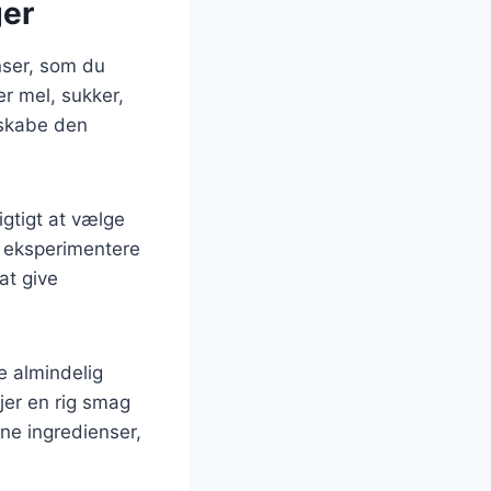
ger
nser, som du
er mel, sukker,
t skabe den
igtigt at vælge
å eksperimentere
at give
e almindelig
jer en rig smag
ne ingredienser,