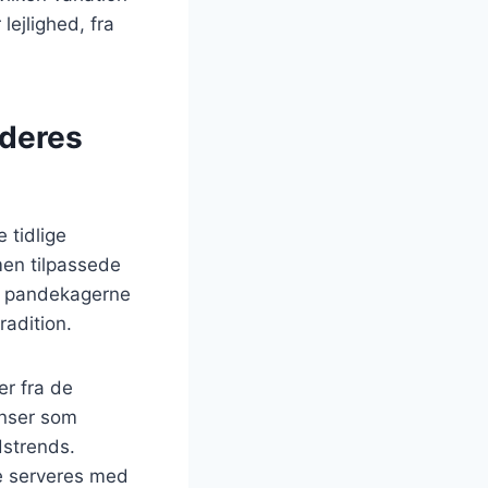
lejlighed, fra
 deres
 tidlige
men tilpassede
ev pandekagerne
adition.
er fra de
enser som
dstrends.
te serveres med