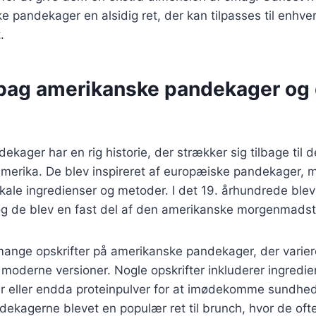
e pandekager en alsidig ret, der kan tilpasses til enhver 
.
 bag amerikanske pandekager og
ager har en rig historie, der strækker sig tilbage til de
amerika. De blev inspireret af europæiske pandekager, 
okale ingredienser og metoder. I det 19. århundrede bl
g de blev en fast del af den amerikanske morgenmadstr
mange opskrifter på amerikanske pandekager, der varier
e moderne versioner. Nogle opskrifter inkluderer ingredi
r eller endda proteinpulver for at imødekomme sundhe
dekagerne blevet en populær ret til brunch, hvor de of