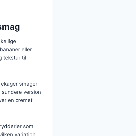
 smag
kellige
bananer eller
 tekstur til
ndekager smager
n sundere version
iver en cremet
krydderier som
ilken variation