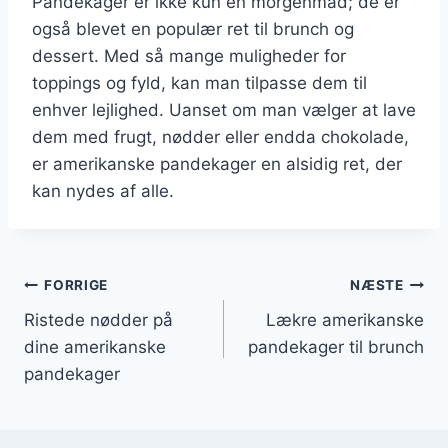
Pandekager er ikke kun en morgenmad; de er
også blevet en populær ret til brunch og
dessert. Med så mange muligheder for
toppings og fyld, kan man tilpasse dem til
enhver lejlighed. Uanset om man vælger at lave
dem med frugt, nødder eller endda chokolade,
er amerikanske pandekager en alsidig ret, der
kan nydes af alle.
Indlægsnavigation
FORRIGE
NÆSTE
Ristede nødder på
Lækre amerikanske
dine amerikanske
pandekager til brunch
pandekager