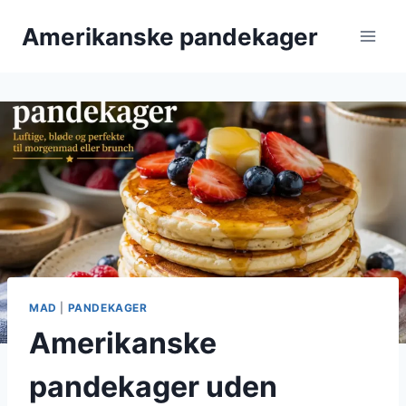
Fortsæt
Amerikanske pandekager
til
indhold
MAD
|
PANDEKAGER
Amerikanske
pandekager uden