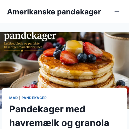
Fortsæt
Amerikanske pandekager
til
indhold
MAD
|
PANDEKAGER
Pandekager med
havremælk og granola