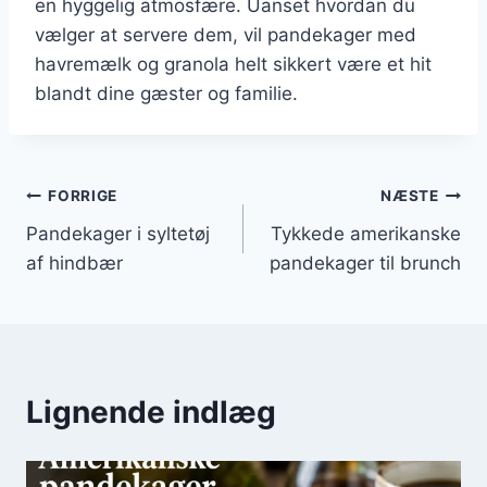
en hyggelig atmosfære. Uanset hvordan du
vælger at servere dem, vil pandekager med
havremælk og granola helt sikkert være et hit
blandt dine gæster og familie.
Indlægsnavigation
FORRIGE
NÆSTE
Pandekager i syltetøj
Tykkede amerikanske
af hindbær
pandekager til brunch
Lignende indlæg