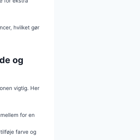
e for ekstra
cer, hvilket gør
ade og
nen vigtig. Her
imellem for en
ilføje farve og