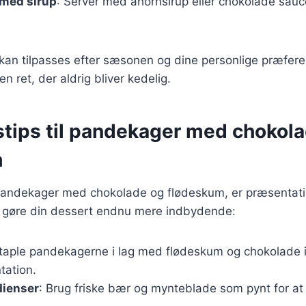
med sirup
: Server med ahornsirup eller chokolade sauc
 kan tilpasses efter sæsonen og dine personlige præferen
n ret, der aldrig bliver kedelig.
stips til pandekager med chokol
m
pandekager med chokolade og flødeskum, er præsentatio
 at gøre din dessert endnu mere indbydende:
Staple pandekagerne i lag med flødeskum og chokolade 
ation.
dienser
: Brug friske bær og mynteblade som pynt for at t