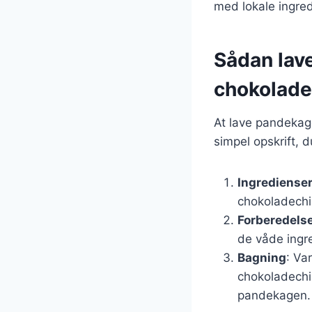
med lokale ingre
Sådan lav
chokolade
At lave pandekag
simpel opskrift, d
Ingrediense
chokoladechi
Forberedels
de våde ingre
Bagning
: Va
chokoladechi
pandekagen.