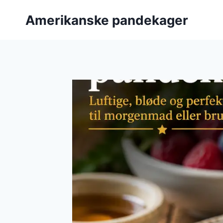
Fortsæt
Amerikanske pandekager
til
indhold