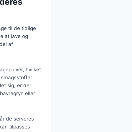
 deres
e til de tidlige
e at lave og
del af
gepulver, hvilket
e smagsstoffer
et sig, er der
avregryn eller
år de serveres
kan tilpasses