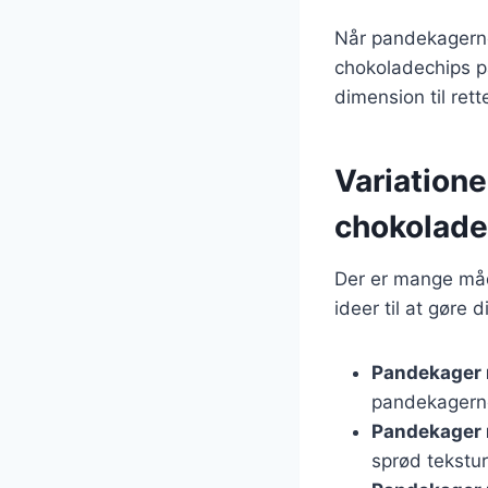
Når pandekagerne
chokoladechips på
dimension til rett
Variation
chokolade
Der er mange måd
ideer til at gør
Pandekager
pandekagerne
Pandekager
sprød tekstur