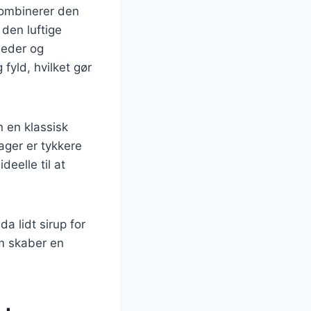
ombinerer den
den luftige
heder og
fyld, hvilket gør
 en klassisk
ger er tykkere
eelle til at
a lidt sirup for
m skaber en