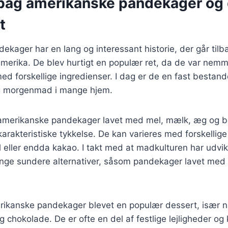
 bag amerikanske pandekager og
t
kager har en lang og interessant historie, der går tilbag
amerika. De blev hurtigt en populær ret, da de var nemm
ed forskellige ingredienser. I dag er de en fast bestand
 morgenmad i mange hjem.
v amerikanske pandekager lavet med mel, mælk, æg og ba
arakteristiske tykkelse. De kan varieres med forskellig
l eller endda kakao. I takt med at madkulturen har udvikl
e sundere alternativer, såsom pandekager lavet med h
rikanske pandekager blevet en populær dessert, især n
chokolade. De er ofte en del af festlige lejligheder og 