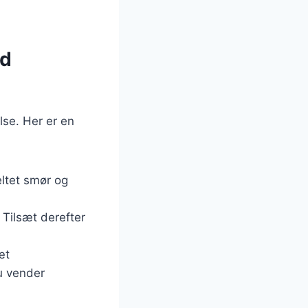
ed
lse. Her er en
ltet smør og
 Tilsæt derefter
æt
u vender