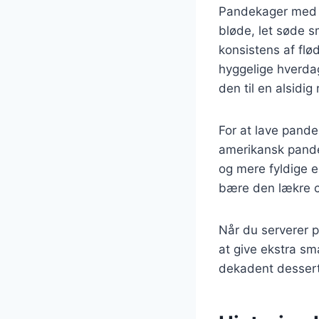
Pandekager med c
bløde, let søde 
konsistens af flø
hyggelige hverdag
den til en alsidi
For at lave pande
amerikansk pande
og mere fyldige e
bære den lækre 
Når du serverer p
at give ekstra s
dekadent dessert,