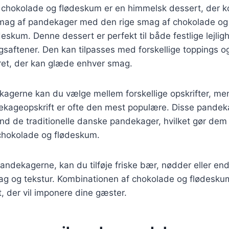
hokolade og flødeskum er en himmelsk dessert, der k
smag af pandekager med den rige smag af chokolade og 
deskum. Denne dessert er perfekt til både festlige lejlig
saftener. Den kan tilpasses med forskellige toppings og 
g ret, der kan glæde enhver smag.
kagerne kan du vælge mellem forskellige opskrifter, men
kageopskrift er ofte den mest populære. Disse pandeka
nd de traditionelle danske pandekager, hvilket gør dem id
chokolade og flødeskum.
andekagerne, kan du tilføje friske bær, nødder eller endd
mag og tekstur. Kombinationen af chokolade og flødesku
 der vil imponere dine gæster.