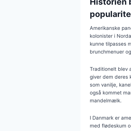
Historien
popularite
Amerikanske pande
kolonister i Nord
kunne tilpasses m
brunchmenuer og
Traditionelt ble
giver dem deres k
som vanilje, kane
også kommet mang
mandelmælk.
I Danmark er ame
med flødeskum og 