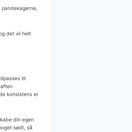
ere pandekagerne,
g det vil helt
lpasses til
 aften
de konsistens er
skabe din egen
noget sødt, så