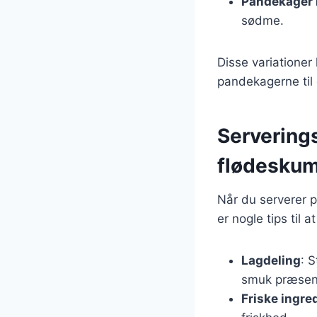
Pandekager 
sødme.
Disse variationer
pandekagerne til e
Servering
flødesku
Når du serverer 
er nogle tips til
Lagdeling
: 
smuk præsent
Friske ingre