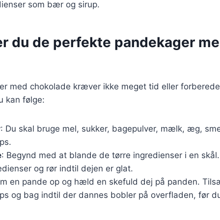
dienser som bær og sirup.
er du de perfekte pandekager m
er med chokolade kræver ikke meget tid eller forberede
u kan følge:
r
: Du skal bruge mel, sukker, bagepulver, mælk, æg, sme
ps.
e
: Begynd med at blande de tørre ingredienser i en skål.
dienser og rør indtil dejen er glat.
rm en pande op og hæld en skefuld dej på panden. Tils
ps og bag indtil der dannes bobler på overfladen, før d