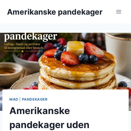
Fortsæt
Amerikanske pandekager
til
indhold
MAD
|
PANDEKAGER
Amerikanske
pandekager uden