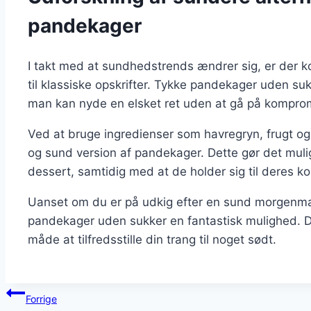
pandekager
I takt med at sundhedstrends ændrer sig, er der k
til klassiske opskrifter. Tykke pandekager uden s
man kan nyde en elsket ret uden at gå på kompr
Ved at bruge ingredienser som havregryn, frugt o
og sund version af pandekager. Dette gør det muli
dessert, samtidig med at de holder sig til deres ko
Uanset om du er på udkig efter en sund morgenmad
pandekager uden sukker en fantastisk mulighed. De
måde at tilfredsstille din trang til noget sødt.
Indlægsnavigation
Forrige