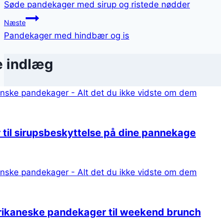
Søde pandekager med sirup og ristede nødder
Næste
Pandekager med hindbær og is
e indlæg
 til sirupsbeskyttelse på dine pannekage
ikaneske pandekager til weekend brunch