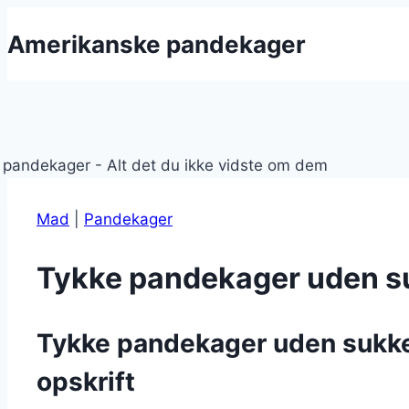
Fortsæt
Amerikanske pandekager
til
indhold
Mad
|
Pandekager
Tykke pandekager uden s
Tykke pandekager uden sukker
opskrift