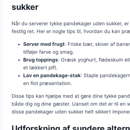
sukker
Når du serverer tykke pandekager uden sukker, er 
festlig ret. Her er nogle tips til, hvordan du kan 
Server med frugt
: Friske bær, skiver af bana
tilføjer farve og smag.
Brug toppings
: Græsk yoghurt, flødeskum el
et lækkert pift.
Lav en pandekage-stak
: Staple pandekagerne
en flot præsentation.
Disse tips kan hjælpe med at gøre dine tykke pande
både dig og dine gæster. Uanset om det er til en w
disse pandekager uden sukker helt sikkert impone
Udforskning af sundere alterna