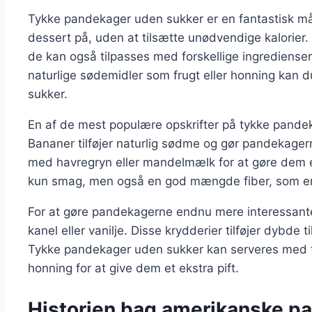
Tykke pandekager uden sukker er en fantastisk m
dessert på, uden at tilsætte unødvendige kalorier
de kan også tilpasses med forskellige ingredienser
naturlige sødemidler som frugt eller honning kan
sukker.
En af de mest populære opskrifter på tykke pandek
Bananer tilføjer naturlig sødme og gør pandekager
med havregryn eller mandelmælk for at gøre dem e
kun smag, men også en god mængde fiber, som er v
For at gøre pandekagerne endnu mere interessante 
kanel eller vanilje. Disse krydderier tilføjer dybde 
Tykke pandekager uden sukker kan serveres med fr
honning for at give dem et ekstra pift.
Historien bag amerikanske p