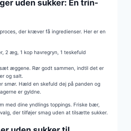
er uden sukker: En trin-
proces, der kræver få ingredienser. Her er en
, 2 æg, 1 kop havregryn, 1 teskefuld
ilsæt æggene. Rør godt sammen, indtil det er
r og salt.
ler smør. Hæld en skefuld dej på panden og
kagerne er gyldne.
m med dine yndlings toppings. Friske bær,
alg, der tilføjer smag uden at tilsætte sukker.
er uden sukker til