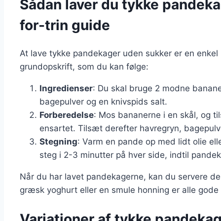
Sådan laver du tykke pandekag
for-trin guide
At lave tykke pandekager uden sukker er en enkel 
grundopskrift, som du kan følge:
Ingredienser
: Du skal bruge 2 modne bananer
bagepulver og en knivspids salt.
Forberedelse
: Mos bananerne i en skål, og t
ensartet. Tilsæt derefter havregryn, bagepulve
Stegning
: Varm en pande op med lidt olie el
steg i 2-3 minutter på hver side, indtil pande
Når du har lavet pandekagerne, kan du servere de
græsk yoghurt eller en smule honning er alle gode v
Variationer af tykke pandekag