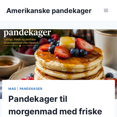
Fortsæt
Amerikanske pandekager
til
indhold
MAD
|
PANDEKAGER
Pandekager til
morgenmad med friske