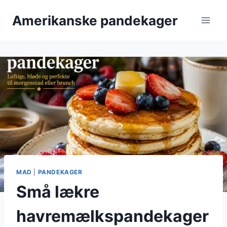
Fortsæt
Amerikanske pandekager
til
indhold
MAD
|
PANDEKAGER
Små lækre
havremælkspandekager