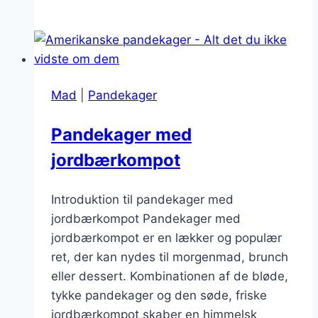
pandekager
med
blåbær
og
flødeskum
Mad
|
Pandekager
Pandekager med
jordbærkompot
Introduktion til pandekager med
jordbærkompot Pandekager med
jordbærkompot er en lækker og populær
ret, der kan nydes til morgenmad, brunch
eller dessert. Kombinationen af de bløde,
tykke pandekager og den søde, friske
jordbærkompot skaber en himmelsk