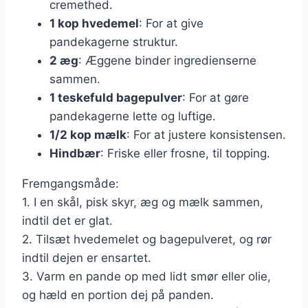
cremethed.
1 kop hvedemel
: For at give
pandekagerne struktur.
2 æg
: Æggene binder ingredienserne
sammen.
1 teskefuld bagepulver
: For at gøre
pandekagerne lette og luftige.
1/2 kop mælk
: For at justere konsistensen.
Hindbær
: Friske eller frosne, til topping.
Fremgangsmåde:
1. I en skål, pisk skyr, æg og mælk sammen,
indtil det er glat.
2. Tilsæt hvedemelet og bagepulveret, og rør
indtil dejen er ensartet.
3. Varm en pande op med lidt smør eller olie,
og hæld en portion dej på panden.