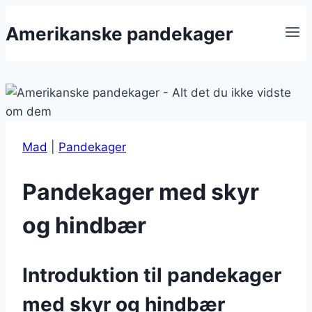
Fortsæt
Amerikanske pandekager
til
indhold
Mad
|
Pandekager
Pandekager med skyr
og hindbær
Introduktion til pandekager
med skyr og hindbær