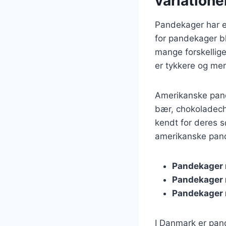
variatione
Pandekager har en 
for pandekager bl
mange forskellig
er tykkere og me
Amerikanske pand
bær, chokoladechi
kendt for deres s
amerikanske pan
Pandekager 
Pandekager
Pandekager 
I Danmark er pand