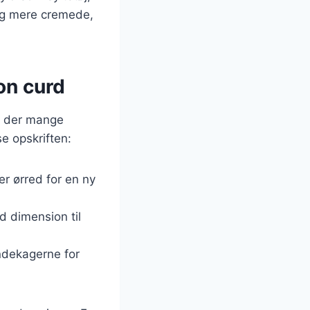
 og mere cremede,
on curd
r der mange
se opskriften:
er ørred for en ny
d dimension til
pandekagerne for