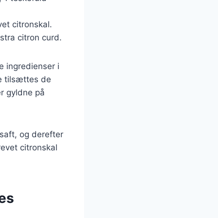
et citronskal.
stra citron curd.
 ingredienser i
 tilsættes de
er gyldne på
saft, og derefter
evet citronskal
res