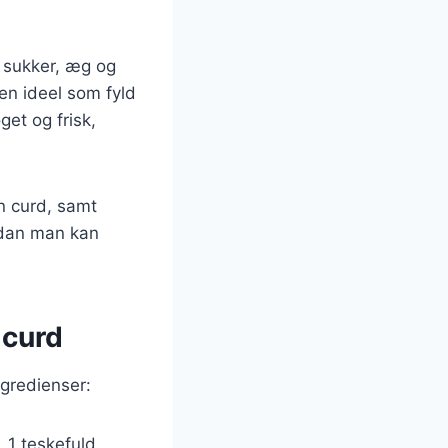
, sukker, æg og
en ideel som fyld
et og frisk,
on curd, samt
rdan man kan
 curd
ngredienser:
 1 teskefuld