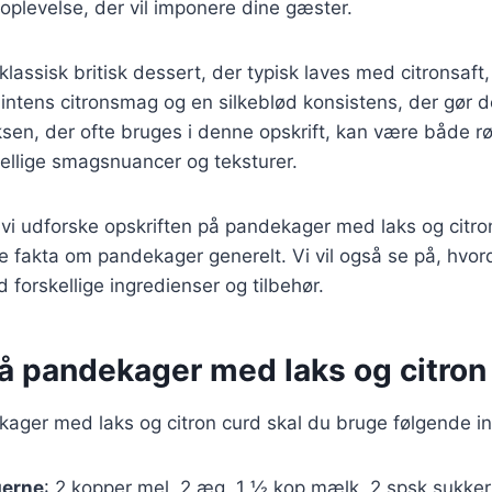
plevelse, der vil imponere dine gæster.
klassisk britisk dessert, der typisk laves med citronsaft
intens citronsmag og en silkeblød konsistens, der gør d
sen, der ofte bruges i denne opskrift, kan være både røg
skellige smagsnuancer og teksturer.
il vi udforske opskriften på pandekager med laks og citr
e fakta om pandekager generelt. Vi vil også se på, hvo
 forskellige ingredienser og tilbehør.
på pandekager med laks og citron
kager med laks og citron curd skal du bruge følgende i
gerne
: 2 kopper mel, 2 æg, 1 ½ kop mælk, 2 spsk sukker,