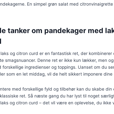
ndekagerne. En simpel grøn salat med citronvinaigrette 
de tanker om pandekager med la
d
ks og citron curd er en fantastisk ret, der kombinerer 
te smagsnuancer. Denne ret er ikke kun lækker, men ogs
 forskellige ingredienser og toppings. Uanset om du ser
ller som en let middag, vil de helt sikkert imponere dine
tere med forskellige fyld og tilbehør kan du skabe din
lassiske ret. Så næste gang du har lyst til noget særligt
ks og citron curd – det vil være en oplevelse, du ikke 