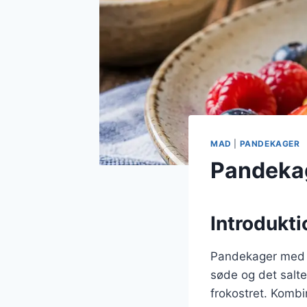
MAD
|
PANDEKAGER
Pandekag
Introdukti
Pandekager med la
søde og det salte
frokostret. Kombi