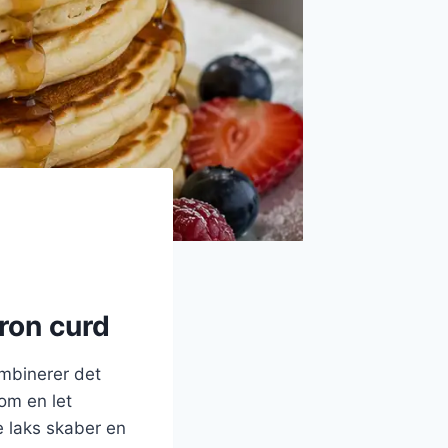
tron curd
ombinerer det
som en let
e laks skaber en