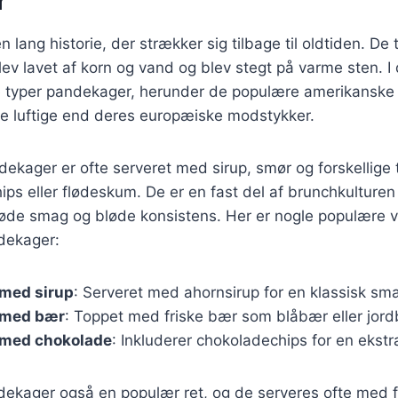
r
lang historie, der strækker sig tilbage til oldtiden. De 
ev lavet af korn og vand og blev stegt på varme sten. I
e typer pandekager, herunder de populære amerikanske
re luftige end deres europæiske modstykker.
ekager er ofte serveret med sirup, smør og forskellige
ps eller flødeskum. De er en fast del af brunchkulturen
øde smag og bløde konsistens. Her er nogle populære va
dekager:
med sirup
: Serveret med ahornsirup for en klassisk s
 med bær
: Toppet med friske bær som blåbær eller jord
med chokolade
: Inkluderer chokoladechips for en ekst
ekager også en populær ret, og de serveres ofte med fy