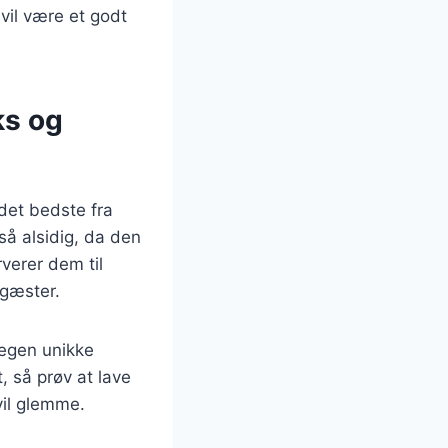
vil være et godt
ks og
det bedste fra
å alsidig, da den
verer dem til
 gæster.
 egen unikke
, så prøv at lave
vil glemme.