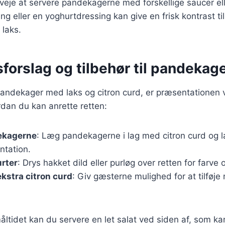
eje at servere pandekagerne med forskellige saucer ell
ng eller en yoghurtdressing kan give en frisk kontrast ti
 laks.
forslag og tilbehør til pandekag
andekager med laks og citron curd, er præsentationen vi
ordan du kan anrette retten:
ekagerne
: Læg pandekagerne i lag med citron curd og l
ntation.
urter
: Drys hakket dild eller purløg over retten for farve
kstra citron curd
: Giv gæsterne mulighed for at tilføje
åltidet kan du servere en let salat ved siden af, som k