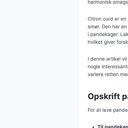
harmonisk smagso
Citron curd er en 
smør. Den har en 
i pandekager. Lak
hvilket giver for
I denne artikel v
nogle interessant
variere retten med
Opskrift 
For at lave pande
Til pandeka