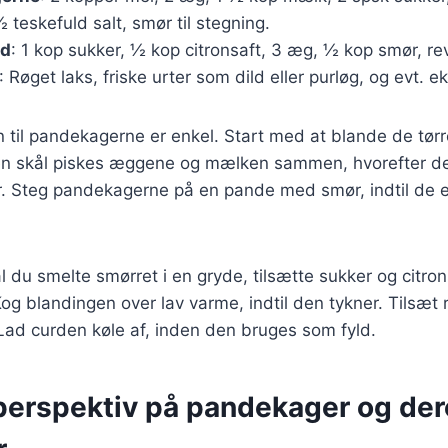
 teskefuld salt, smør til stegning.
rd
: 1 kop sukker, ½ kop citronsaft, 3 æg, ½ kop smør, rev
: Røget laks, friske urter som dild eller purløg, og evt. ek
il pandekagerne er enkel. Start med at blande de tørre
den skål piskes æggene og mælken sammen, hvorefter de
er. Steg pandekagerne på en pande med smør, indtil de 
al du smelte smørret i en gryde, tilsætte sukker og citron
og blandingen over lav varme, indtil den tykner. Tilsæt r
Lad curden køle af, inden den bruges som fyld.
 perspektiv på pandekager og de