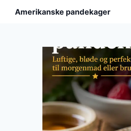
Fortsæt
Amerikanske pandekager
til
indhold