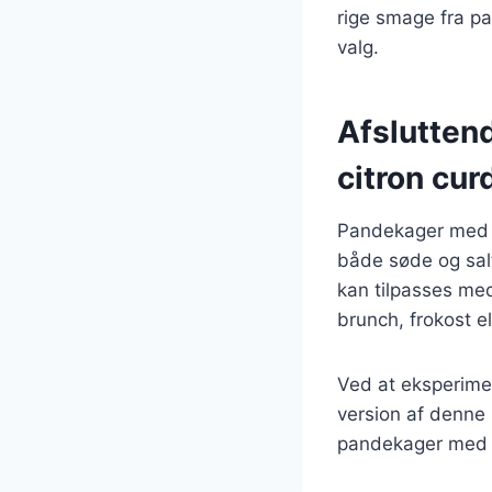
rige smage fra pa
valg.
Afslutten
citron cur
Pandekager med la
både søde og sal
kan tilpasses med
brunch, frokost e
Ved at eksperimen
version af denne k
pandekager med la