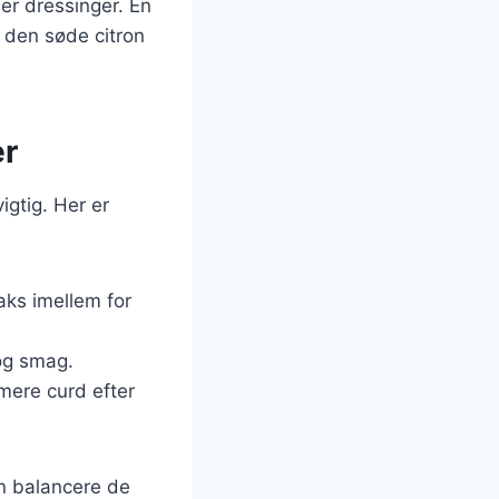
er dressinger. En
l den søde citron
er
gtig. Her er
aks imellem for
 og smag.
 mere curd efter
an balancere de