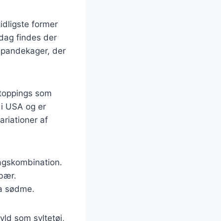
tidligste former
 dag findes der
 pandekager, der
 toppings som
 i USA og er
riationer af
magskombination.
bær.
ra sødme.
ld som syltetøj,