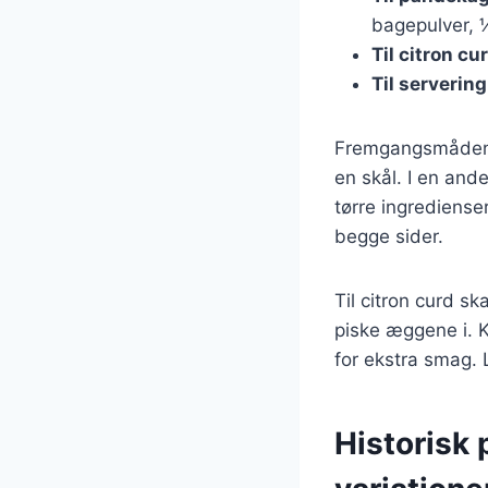
bagepulver, ½
Til citron cu
Til servering
Fremgangsmåden t
en skål. I en an
tørre ingrediens
begge sider.
Til citron curd sk
piske æggene i. K
for ekstra smag. 
Historisk