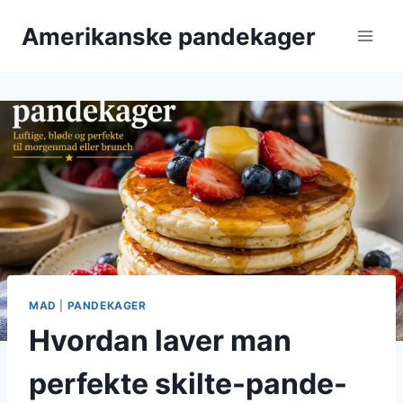
Fortsæt
Amerikanske pandekager
til
indhold
MAD
|
PANDEKAGER
Hvordan laver man
perfekte skilte-pande-