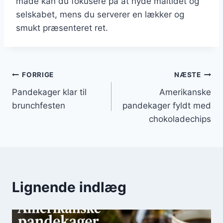
måde kan du fokusere på at nyde måltidet og
selskabet, mens du serverer en lækker og
smukt præsenteret ret.
Indlægsnavigation
FORRIGE
NÆSTE
Pandekager klar til
Amerikanske
brunchfesten
pandekager fyldt med
chokoladechips
Lignende indlæg