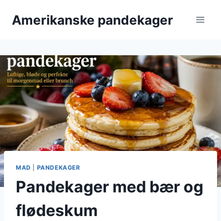
Fortsæt
Amerikanske pandekager
til
indhold
MAD
|
PANDEKAGER
Pandekager med bær og
flødeskum