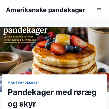
Fortsæt
Amerikanske pandekager
til
indhold
MAD
|
PANDEKAGER
Pandekager med røræg
og skyr