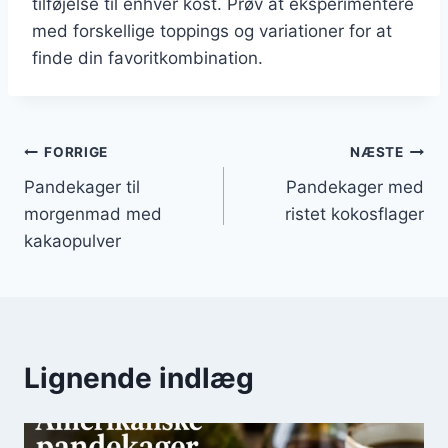
tilføjelse til enhver kost. Prøv at eksperimentere
med forskellige toppings og variationer for at
finde din favoritkombination.
Indlægsnavigation
FORRIGE
NÆSTE
Pandekager til
Pandekager med
morgenmad med
ristet kokosflager
kakaopulver
Lignende indlæg