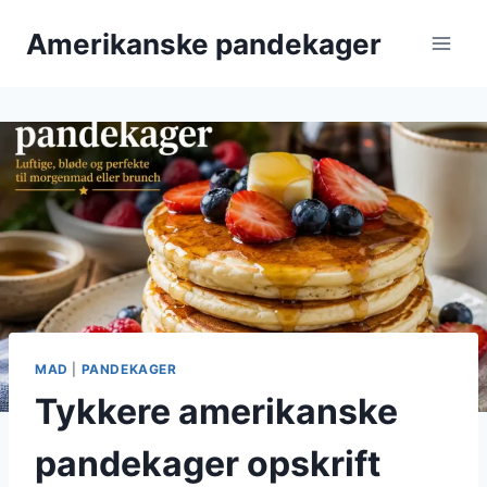
Fortsæt
Amerikanske pandekager
til
indhold
MAD
|
PANDEKAGER
Tykkere amerikanske
pandekager opskrift