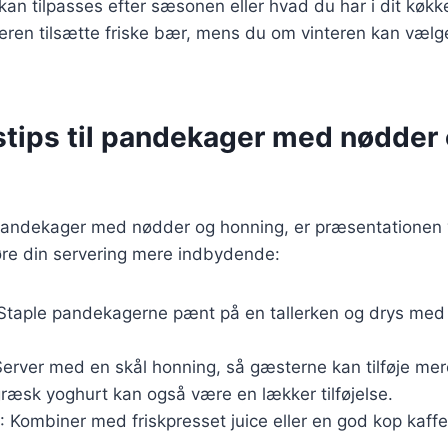
 kan tilpasses efter sæsonen eller hvad du har i dit køk
en tilsætte friske bær, mens du om vinteren kan vælg
stips til pandekager med nødder
pandekager med nødder og honning, er præsentationen v
 gøre din servering mere indbydende:
 Staple pandekagerne pænt på en tallerken og drys me
erver med en skål honning, så gæsterne kan tilføje mer
ræsk yoghurt kan også være en lækker tilføjelse.
: Kombiner med friskpresset juice eller en god kop kaffe