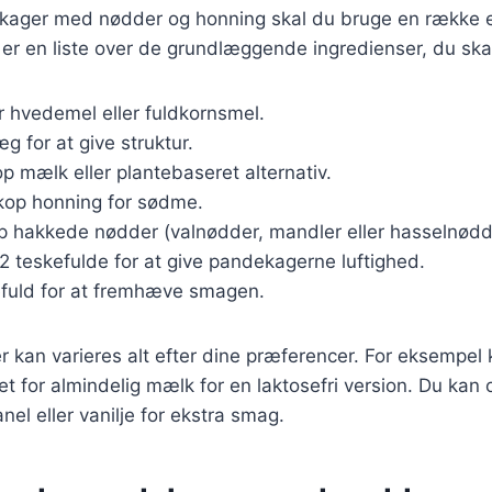
ekager med nødder og honning skal du bruge en række 
 er en liste over de grundlæggende ingredienser, du ska
r hvedemel eller fuldkornsmel.
æg for at give struktur.
op mælk eller plantebaseret alternativ.
kop honning for sødme.
op hakkede nødder (valnødder, mandler eller hasselnødd
 2 teskefulde for at give pandekagerne luftighed.
efuld for at fremhæve smagen.
r kan varieres alt efter dine præferencer. For eksempel
t for almindelig mælk for en laktosefri version. Du kan o
nel eller vanilje for ekstra smag.