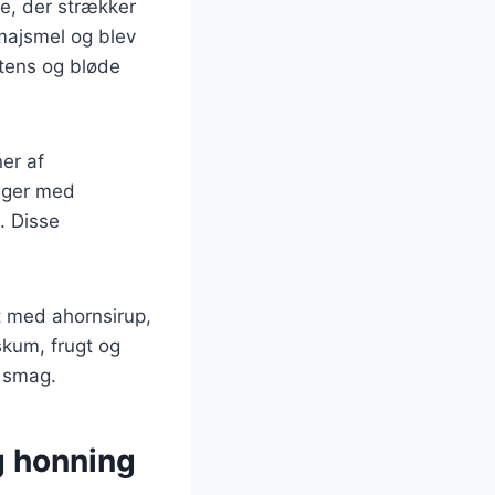
e, der strækker
 majsmel og blev
stens og bløde
ner af
ager med
 Disse
t med ahornsirup,
skum, frugt og
r smag.
g honning