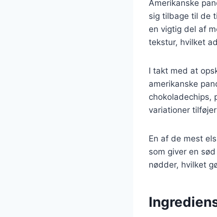
Amerikanske pand
sig tilbage til de
en vigtig del af 
tekstur, hvilket 
I takt med at ops
amerikanske pand
chokoladechips,
variationer tilføj
En af de mest els
som giver en sød
nødder, hvilket g
Ingredien