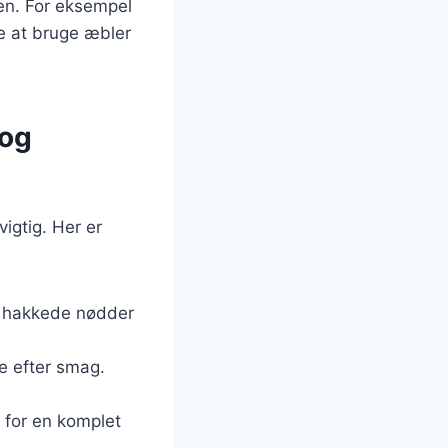
ken. For eksempel
e at bruge æbler
 og
igtig. Her er
d hakkede nødder
e efter smag.
 for en komplet