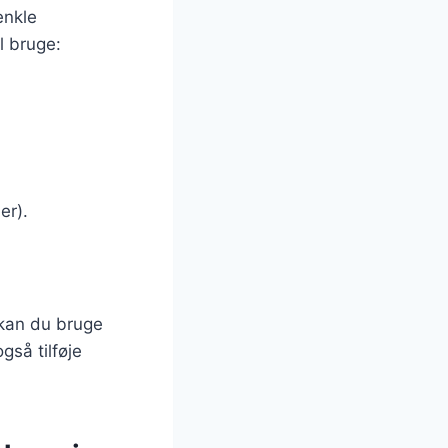
enkle
l bruge:
er).
 kan du bruge
gså tilføje