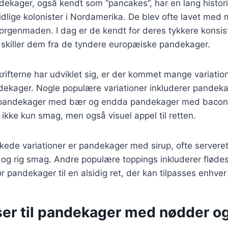
ekager, også kendt som “pancakes”, har en lang histori
 tidlige kolonister i Nordamerika. De blev ofte lavet med
morgenmaden. I dag er de kendt for deres tykkere konsi
adskiller dem fra de tyndere europæiske pandekager.
krifterne har udviklet sig, er der kommet mange variatio
ekager. Nogle populære variationer inkluderer pandek
 pandekager med bær og endda pandekager med bacon.
er ikke kun smag, men også visuel appel til retten.
kede variationer er pandekager med sirup, ofte servere
 og rig smag. Andre populære toppings inkluderer fløde
ør pandekager til en alsidig ret, der kan tilpasses enhve
ser til pandekager med nødder o