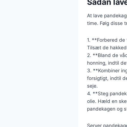
Sådan lav
At lave pandekag
time. Følg disse 
1. **Forbered de 
Tilsæt de hakked
2. **Bland de vå
honning, indtil de
3. **Kombiner ing
forsigtigt, indti
seje.
4. **Steg pandek
olie. Hæld en ske
pandekagen og st
Server pandekage