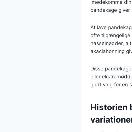
imødekomme dine
pandekage giver en
At lave pandekag
ofte tilgængelige
hasselnødder, al
akaciahonning gi
Disse pandekager
eller ekstra nødd
godt valg for en
Historien
variatione