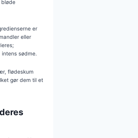
 bløde
gredienserne er
mandler eller
ieres;
e intens sødme.
ær, flødeskum
ket gør dem til et
 deres