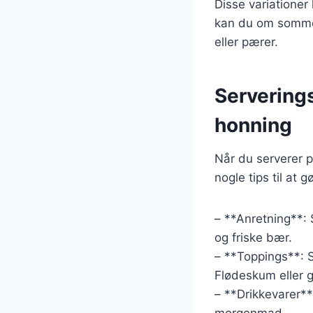
Disse variationer
kan du om sommer
eller pærer.
Servering
honning
Når du serverer 
nogle tips til at
– **Anretning**:
og friske bær.
– **Toppings**: S
Flødeskum eller g
– **Drikkevarer**