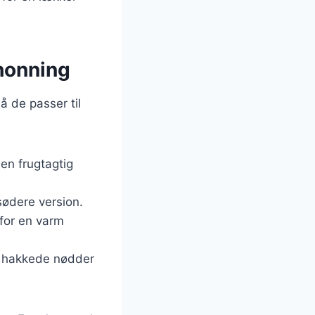
honning
 de passer til
 en frugtagtig
 sødere version.
 for en varm
a hakkede nødder