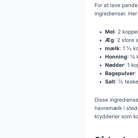
For at lave pand
ingredienser. Her
Mel
: 2 koppe
Æg
: 2 store 
mælk
: 1 ½ k
Honning
: ¼ 
Nødder
: 1 k
Bagepulver
:
Salt
: ½ tesk
Disse ingrediense
havremælk i stede
krydderier som ka