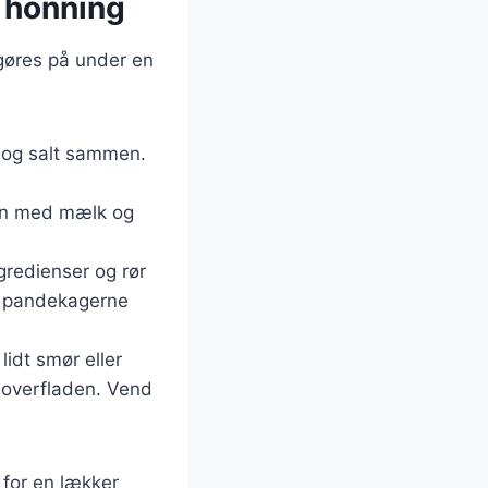
 honning
gøres på under en
r og salt sammen.
men med mælk og
gredienser og rør
re pandekagerne
idt smør eller
å overfladen. Vend
for en lækker