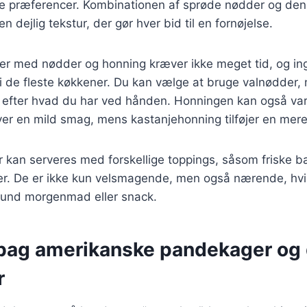
 præferencer. Kombinationen af sprøde nødder og den
 dejlig tekstur, der gør hver bid til en fornøjelse.
er med nødder og honning kræver ikke meget tid, og in
 i de fleste køkkener. Du kan vælge at bruge valnødder, 
t efter hvad du har ved hånden. Honningen kan også var
ver en mild smag, mens kastanjehonning tilføjer en mer
 kan serveres med forskellige toppings, såsom friske b
er. De er ikke kun velsmagende, men også nærende, hvil
 sund morgenmad eller snack.
 bag amerikanske pandekager og
r