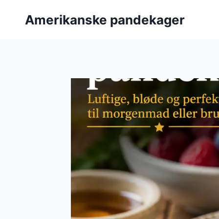
Fortsæt
Amerikanske pandekager
til
indhold