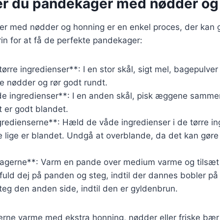
er du pandekager med nødder og
er med nødder og honning er en enkel proces, der kan 
trin for at få de perfekte pandekager:
tørre ingredienser**: I en stor skål, sigt mel, bagepulve
e nødder og rør godt rundt.
de ingredienser**: I en anden skål, pisk æggene sam
t er godt blandet.
redienserne**: Hæld de våde ingredienser i de tørre in
l de lige er blandet. Undgå at overblande, da det kan gø
agerne**: Varm en pande over medium varme og tilsæt l
fuld dej på panden og steg, indtil der dannes bobler p
eg den anden side, indtil den er gyldenbrun.
rne varme med ekstra honning, nødder eller friske bær 