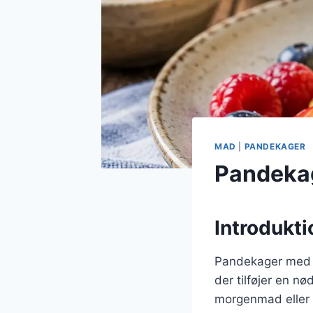
MAD
|
PANDEKAGER
Pandeka
Introdukt
Pandekager med n
der tilføjer en n
morgenmad eller b