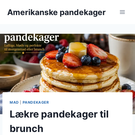
Fortsæt
Amerikanske pandekager
til
indhold
MAD
|
PANDEKAGER
Lækre pandekager til
brunch