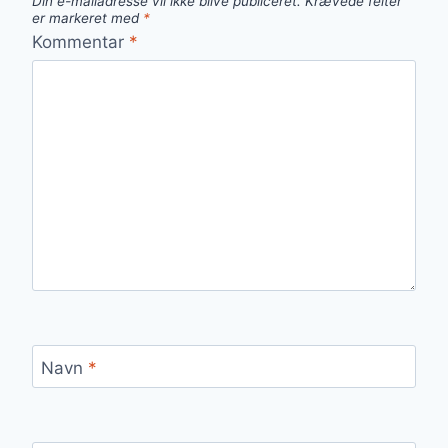
Din e-mailadresse vil ikke blive publiceret.
Krævede felter
er markeret med
*
Kommentar
*
Navn
*