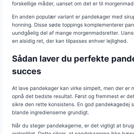
forskellige måder, uanset om det er til morgenmad
En anden populær variant er pandekager med sirup
honning. Disse søde toppings komplementerer pan
uundgåelig del af mange morgenmadsretter. Uanset
en alsidig ret, der kan tilpasses enhver lejlighed.
Sådan laver du perfekte pandek
succes
At lave pandekager kan virke simpelt, men der er n
opnå det bedste resultat. Først og fremmest er det 
sikre den rette konsistens. En god pandekagedej s
blande ingredienserne grundigt.
Når du steger pandekagerne, er det vigtigt at bru
ordentligt. Dette sikrer, at pandekagerne ikke hæn