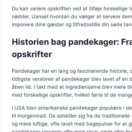
Du kan variere opskriften ved at tilføje forskellige
nødder. Uanset hvordan du vælger at servere dem, 
imponere dine gæster og tilfredsstille din søde tan
Historien bag pandekager: Fr
opskrifter
Pandekager har en lang og fascinerende historie, de
tidligste versioner af pandekager blev lavet af en
åben ild. I takt med at ingredienserne blev mere t
med forskellige opskrifter, hvilket førte til de mang
I USA blev amerikanske pandekager populære i det
til morgenmad. De adskiller sig fra de traditionel
og mere luftige, ofte lavet med bagepulver for at 
pandekager serveres ofte med sirup, smør eller frugt