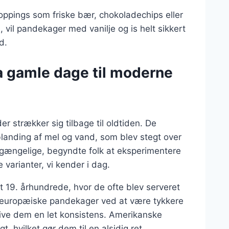
 toppings som friske bær, chokoladechips eller
vil pandekager med vanilje og is helt sikkert
d.
a gamle dage til moderne
r strækker sig tilbage til oldtiden. De
 blanding af mel og vand, som blev stegt over
ilgængelige, begyndte folk at eksperimentere
e varianter, vi kender i dag.
 19. århundrede, hvor de ofte blev serveret
le europæiske pandekager ved at være tykkere
give dem en let konsistens. Amerikanske
, hvilket gør dem til en alsidig ret.