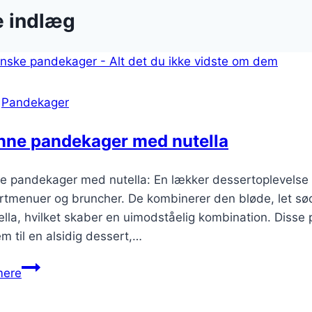
e indlæg
|
Pandekager
nne pandekager med nutella
e pandekager med nutella: En lækker dessertoplevelse
rtmenuer og bruncher. De kombinerer den bløde, let s
ella, hvilket skaber en uimodståelig kombination. Disse
m til en alsidig dessert,…
Skønne
mere
pandekager
med