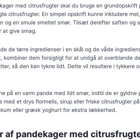
ekager med citrusfrugter skal du bruge en grundopskrif
lgte citrusfrugter. En simpel opskrift kunne inkludere me
r og en smule smeltet smør. Tilsæt derefter saften og s
r at give smag.
de de tørre ingredienser i en skål og de våde ingredien
, kombiner dem forsigtigt for at undgå at overblande d
utter, så den kan tykne lidt. Dette vil resultere i tykkere 
e på en varm pande med lidt smør, indtil de er gyldne 
med et drys flormelis, sirup eller friske citrusfrugter p
eskum eller græsk yoghurt for ekstra lækkerhed.
r af pandekager med citrusfrugt