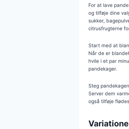
For at lave pand
og tilføje dine va
sukker, bagepulve
citrusfrugterne fo
Start med at blan
Når de er blandet
hvile i et par min
pandekager.
Steg pandekagern
Server dem varme 
også tilføje flød
Variatione