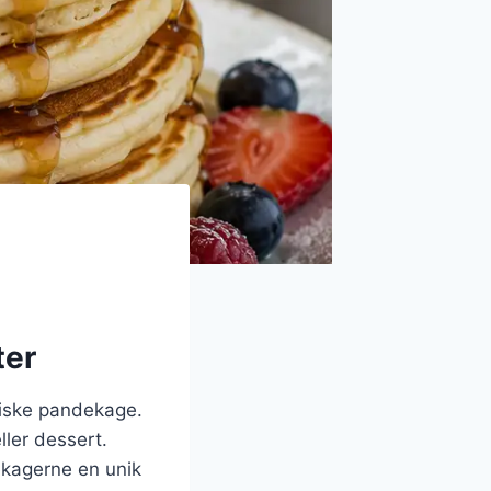
ter
siske pandekage.
ller dessert.
dekagerne en unik