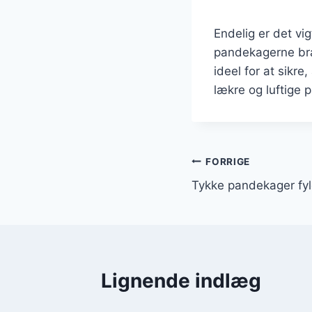
Endelig er det vi
pandekagerne bræ
ideel for at sikr
lækre og luftige 
Indlægsnavi
FORRIGE
Tykke pandekager fy
Lignende indlæg