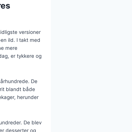
res
idligste versioner
n ild. I takt med
rne mere
ag, er tykkere og
. århundrede. De
orit blandt både
dekager, herunder
hundreder. De blev
der desserter og