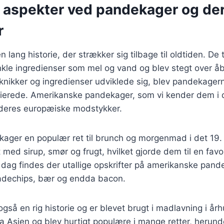
e aspekter ved pandekager og de
r
lang historie, der strækker sig tilbage til oldtiden. De t
kle ingredienser som mel og vand og blev stegt over åbe
knikker og ingredienser udviklede sig, blev pandekage
ierede. Amerikanske pandekager, som vi kender dem i d
 deres europæiske modstykker.
kager en populær ret til brunch og morgenmad i det 19
t med sirup, smør og frugt, hvilket gjorde dem til en fav
 dag findes der utallige opskrifter på amerikanske pan
dechips, bær og endda bacon.
 også en rig historie og er blevet brugt i madlavning i år
fra Asien og blev hurtigt populære i mange retter, herun