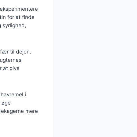
 eksperimentere
in for at finde
 syrlighed,
ær til dejen.
rugternes
r at give
 havremel i
g øge
ndekagerne mere