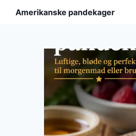
Fortsæt
Amerikanske pandekager
til
indhold