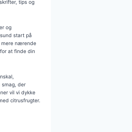
rifter, tips og
er og
sund start på
em mere nærende
or at finde din
nskal,
og smag, der
er vil vi dykke
med citrusfrugter.