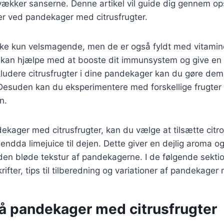
vækker sanserne. Denne artikel vil guide dig gennem opsk
er ved pandekager med citrusfrugter.
ikke kun velsmagende, men de er også fyldt med vitamin
e kan hjælpe med at booste dit immunsystem og give en 
kludere citrusfrugter i dine pandekager kan du gøre d
Desuden kan du eksperimentere med forskellige frugter f
n.
ekager med citrusfrugter, kan du vælge at tilsætte citro
r endda limejuice til dejen. Dette giver en dejlig aroma 
n bløde tekstur af pandekagerne. I de følgende sektion
ifter, tips til tilberedning og variationer af pandekager 
på pandekager med citrusfrugter