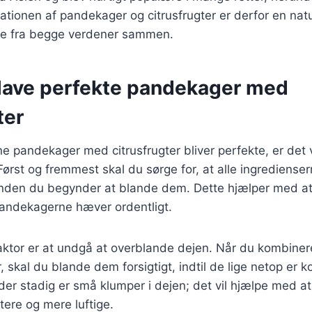
ionen af pandekager og citrusfrugter er derfor en natur
te fra begge verdener sammen.
t lave perfekte pandekager med
ter
ine pandekager med citrusfrugter bliver perfekte, er det v
 Først og fremmest skal du sørge for, at alle ingrediense
inden du begynder at blande dem. Dette hjælper med a
 pandekagerne hæver ordentligt.
faktor er at undgå at overblande dejen. Når du kombine
, skal du blande dem forsigtigt, indtil de lige netop er 
s der stadig er små klumper i dejen; det vil hjælpe med a
ere og mere luftige.