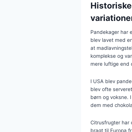
Historisk
variatione
Pandekager har en 
blev lavet med en
at madlavningste
komplekse og var
mere luftige end
I USA blev pande
blev ofte servere
børn og voksne. I
dem med chokola
Citrusfrugter har
bragt til Europa 