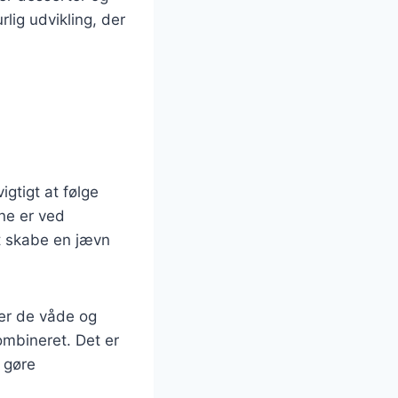
lig udvikling, der
igtigt at følge
rne er ved
t skabe en jævn
rer de våde og
kombineret. Det er
t gøre