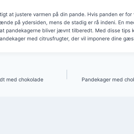
gtigt at justere varmen på din pande. Hvis panden er for
nde på ydersiden, mens de stadig er rå indeni. En m
e, at pandekagerne bliver jævnt tilberedt. Med disse tips
pandekager med citrusfrugter, der vil imponere dine gæst
gation
ldt med chokolade
Pandekager med choko