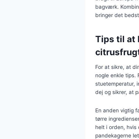
bagværk. Kombinat
bringer det beds
Tips til a
citrusfrug
For at sikre, at d
nogle enkle tips.
stuetemperatur, 
dej og sikrer, at
En anden vigtig 
tørre ingredienser
helt i orden, hvi
pandekagerne lett