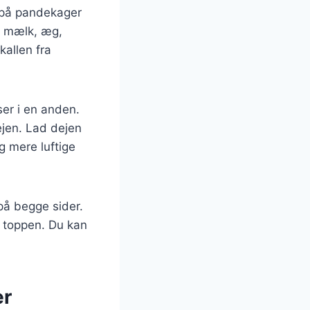
t på pandekager
l, mælk, æg,
kallen fra
ser i en anden.
ejen. Lad dejen
og mere luftige
på begge sider.
å toppen. Du kan
er