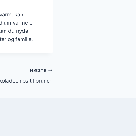
 varm, kan
edium varme er
 kan du nyde
er og familie.
NÆSTE
ladechips til brunch