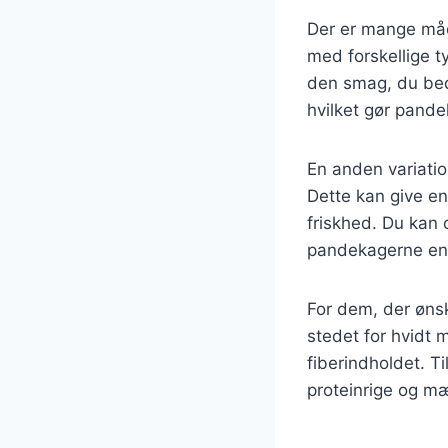
Der er mange måd
med forskellige t
den smag, du beds
hvilket gør pand
En anden variatio
Dette kan give e
friskhed. Du kan 
pandekagerne en
For dem, der ønsk
stedet for hvidt
fiberindholdet. T
proteinrige og m