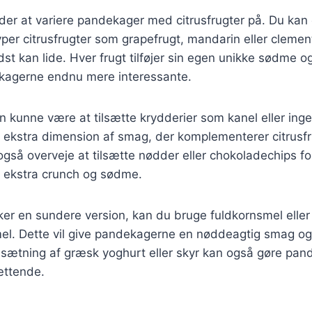
er at variere pandekager med citrusfrugter på. Du kan
yper citrusfrugter som grapefrugt, mandarin eller clement
t kan lide. Hver frugt tilføjer sin egen unikke sødme og
ekagerne endnu mere interessante.
n kunne være at tilsætte krydderier som kanel eller ingef
n ekstra dimension af smag, der komplementerer citrusf
også overveje at tilsætte nødder eller chokoladechips fo
 ekstra crunch og sødme.
er en sundere version, kan du bruge fuldkornsmel eller
 mel. Dette vil give pandekagerne en nøddeagtig smag o
ilsætning af græsk yoghurt eller skyr kan også gøre pa
ættende.