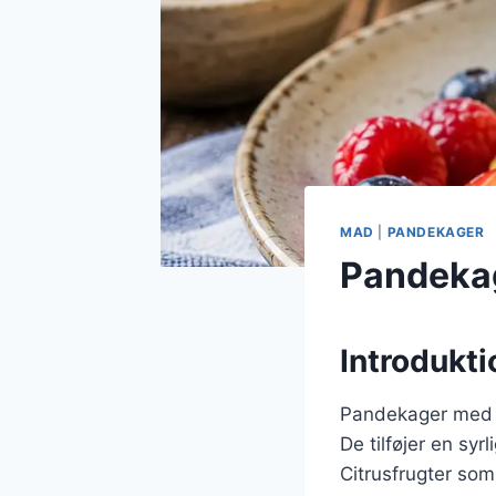
MAD
|
PANDEKAGER
Pandekag
Introdukti
Pandekager med ci
De tilføjer en sy
Citrusfrugter som