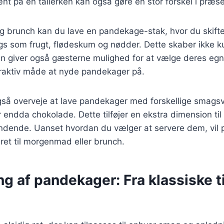
t på en tallerken kan også gøre en stor forskel i præs
lig brunch kan du lave en pandekage-stak, hvor du skif
ngs som frugt, flødeskum og nødder. Dette skaber ikke 
n giver også gæsterne mulighed for at vælge deres egne
eraktiv måde at nyde pandekager på.
gså overveje at lave pandekager med forskellige smagsv
er endda chokolade. Dette tilføjer en ekstra dimension ti
ende. Uanset hvordan du vælger at servere dem, vil 
ret til morgenmad eller brunch.
g af pandekager: Fra klassiske 