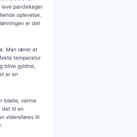
t lave pandekager
llende oplevelse.
elønningen er det
e. Man lærer at
fekte temperatur
g blive gyldne,
et er en
en bløde, varme
det til en
n videreføres til
r.