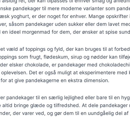
alsidig ret, der kan tilpasses til enhver smag og anledn
anske pandekager til mere moderne varianter som pan
ræsk yoghurt, er der noget for enhver. Mange opskrifter
iver, såsom pandekager uden sukker eller dem lavet m
il en ideel morgenmad for dem, der ønsker at spise sund
et væld af toppings og fyld, der kan bruges til at forb
ppings som frugt, flødeskum, sirup og nødder kan tilf
 der elsker chokolade, er pandekager med chokoladechip
f oplevelsen. Det er også muligt at eksperimentere med
je for at give pandekagerne en ekstra dimension.
r pandekager til en særlig lejlighed eller bare til en hy
 altid bringe glæde og tilfredshed. At dele pandekager
der, der varer ved, og gør dem til en uundgåelig del a