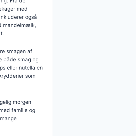
ing. Fra de
dekager med
 inkluderer også
ed mandelmælk,
t.
edre smagen af
øje både smag og
s eller nutella en
 krydderier som
ggelig morgen
 med familie og
f mange