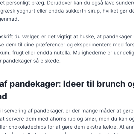
et personligt præg. Derudover kan du også lave sundere
græsk yoghurt eller endda sukkerfri sirup, hvilket gør d
genmad.
skrift du vælger, er det vigtigt at huske, at pandekager 
sse dem til dine præferencer og eksperimentere med fors
kum, frugt eller endda nutella. Mulighederne er uendelig
ør pandekager så elskede.
af pandekager: Ideer til brunch o
ad
il servering af pandekager, er der mange måder at gøre
at servere dem med ahornsirup og smør, men du kan også
ler chokoladechips for at gøre dem ekstra lækre. At anr