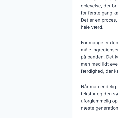
oplevelse, der br
for første gang k
Det er en proces,
hele værd.
For mange er den
måle ingrediense
på panden. Det ka
men med lidt øvel
færdighed, der k
Når man endelig f
tekstur og den sø
uforglemmelig ople
næste generation, 