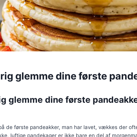
ldrig glemme dine første pand
rig glemme dine første pandeakke
å de første pandeakker, man har lavet, vækkes der oft
ykke, luftige pandekager er ikke bare en del af morgenm