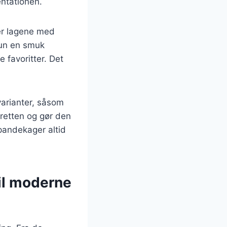
entationen.
ter lagene med
kun en smuk
 favoritter. Det
arianter, såsom
l retten og gør den
pandekager altid
til moderne