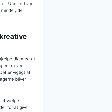
ær. Uanset hvor
 minder, der
 kreative
 hjælpe dig med at
ager kræver
t er vigtigt at
kagerne bliver
r at vælge
er for at give