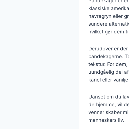
Pandekager er en 
klassiske amerik
havregryn eller g
sundere alternat
hvilket gør dem t
Derudover er der 
pandekagerne. To
tekstur. For dem,
uundgåelig del a
kanel eller vanil
Uanset om du lave
derhjemme, vil de
venner skaber min
menneskers liv.