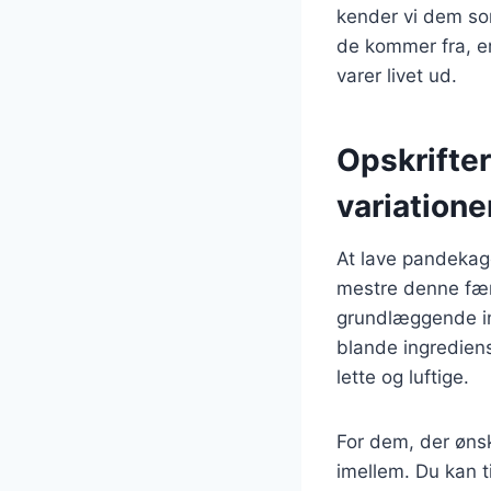
kender vi dem so
de kommer fra, e
varer livet ud.
Opskrifter
variatione
At lave pandekage
mestre denne fær
grundlæggende in
blande ingrediens
lette og luftige.
For dem, der ønsk
imellem. Du kan t