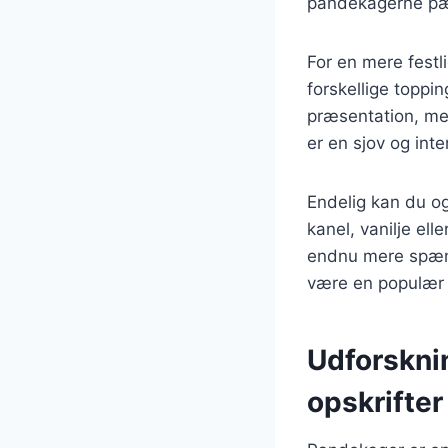
pandekagerne pæn
For en mere fest
forskellige toppi
præsentation, me
er en sjov og int
Endelig kan du o
kanel, vanilje ell
endnu mere spænd
være en populær 
Udforsknin
opskrifter