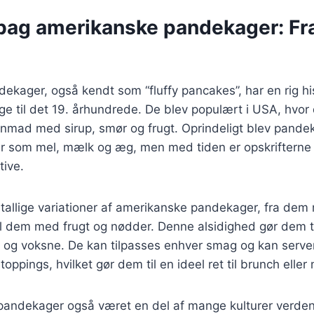
bag amerikanske pandekager: Fra 
kager, også kendt som “fluffy pancakes”, har en rig his
age til det 19. århundrede. De blev populært i USA, hvor 
enmad med sirup, smør og frugt. Oprindeligt blev pande
er som mel, mælk og æg, men med tiden er opskrifterne
tive.
utallige variationer af amerikanske pandekager, fra de
l dem med frugt og nødder. Denne alsidighed gør dem til
 og voksne. De kan tilpasses enhver smag og kan serv
toppings, hvilket gør dem til en ideel ret til brunch ell
 pandekager også været en del af mange kulturer verden