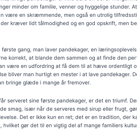
inger minder om familie, venner og hyggelige stunder. A
an være en skræmmende, men også en utrolig tilfredssti
 der kræver lidt tålmodighed og en god opskrift, men b
 første gang, man laver pandekager, en læringsoplevels
rne korrekt, at blande dem sammen og at finde den per
n være en udfordring at få dem til at hæve ordentligt o
se bliver man hurtigt en mester i at lave pandekager. D
an bringe glæde i mange år fremover.
år serveret sine første pandekager, er det en triumf. D
de smag, især når de serveres med sirup eller frugt, gør 
velse. Det er ikke kun en ret; det er en tradition, der ka
hvilket gør det til en vigtig del af mange familiers kultu