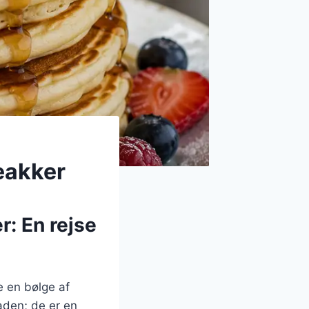
eakker
r: En rejse
e en bølge af
aden; de er en