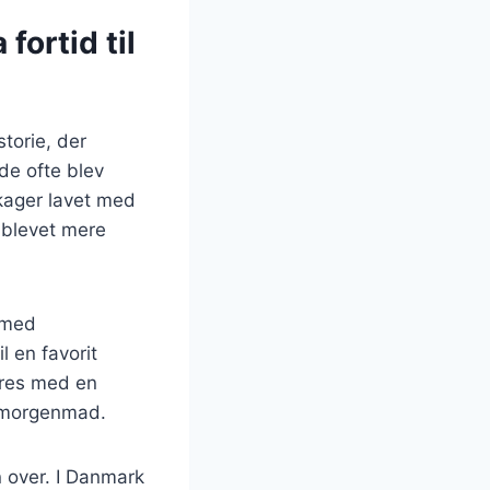
fortid til
torie, der
de ofte blev
kager lavet med
 blevet mere
m med
 en favorit
eres med en
er morgenmad.
 over. I Danmark