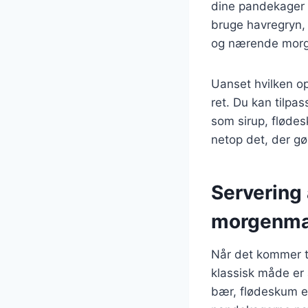
dine pandekager 
bruge havregryn, 
og nærende mor
Uanset hvilken op
ret. Du kan tilpa
som sirup, flødes
netop det, der g
Servering 
morgenm
Når det kommer t
klassisk måde er 
bær, flødeskum el