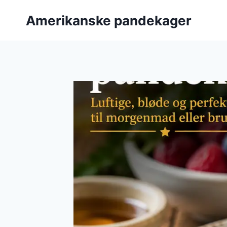
Fortsæt
Amerikanske pandekager
til
indhold