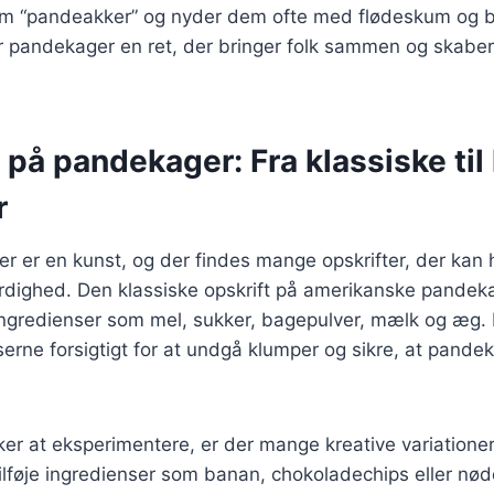
m “pandeakker” og nyder dem ofte med flødeskum og b
r pandekager en ret, der bringer folk sammen og skaber
 på pandekager: Fra klassiske til
r
r er en kunst, og der findes mange opskrifter, der kan
dighed. Den klassiske opskrift på amerikanske pandek
gredienser som mel, sukker, bagepulver, mælk og æg. De
erne forsigtigt for at undgå klumper og sikre, at pande
er at eksperimentere, er der mange kreative variatione
ilføje ingredienser som banan, chokoladechips eller nødd