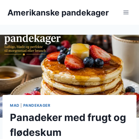
Fortsæt
Amerikanske pandekager
til
indhold
MAD
|
PANDEKAGER
Panadeker med frugt og
flødeskum