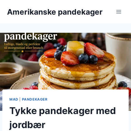
Fortsæt
Amerikanske pandekager
til
indhold
MAD
|
PANDEKAGER
Tykke pandekager med
jordbær