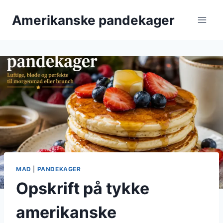
Fortsæt
Amerikanske pandekager
til
indhold
MAD
|
PANDEKAGER
Opskrift på tykke
amerikanske