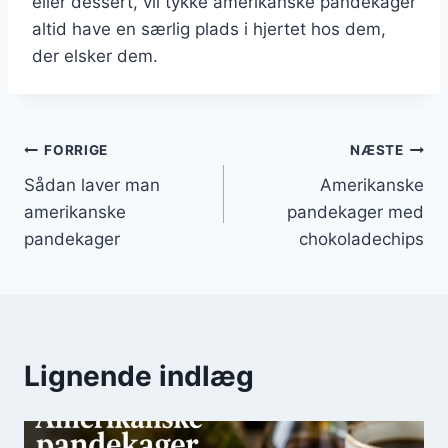
eller dessert, vil tykke amerikanske pandekager
altid have en særlig plads i hjertet hos dem,
der elsker dem.
Indlægsnavigation
FORRIGE
NÆSTE
Sådan laver man
Amerikanske
amerikanske
pandekager med
pandekager
chokoladechips
Lignende indlæg