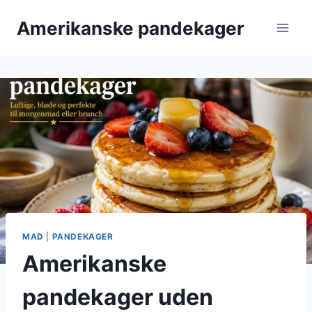
Fortsæt
Amerikanske pandekager
til
indhold
MAD
|
PANDEKAGER
Amerikanske
pandekager uden