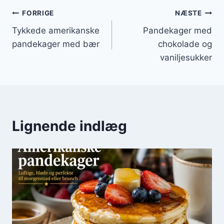
Indlægsnavigation
FORRIGE
NÆSTE
Tykkede amerikanske
Pandekager med
pandekager med bær
chokolade og
vaniljesukker
Lignende indlæg