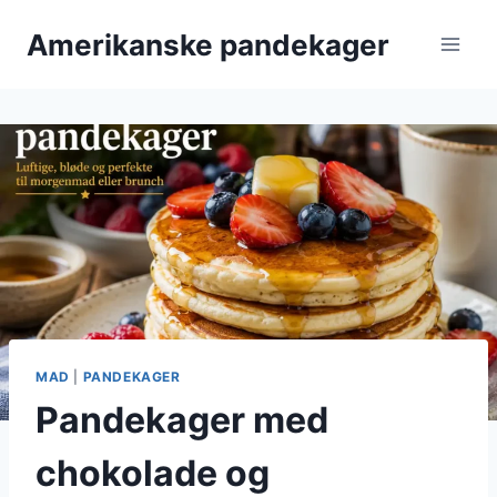
Fortsæt
Amerikanske pandekager
til
indhold
MAD
|
PANDEKAGER
Pandekager med
chokolade og