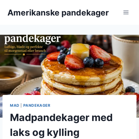
Fortsæt
Amerikanske pandekager
til
indhold
MAD
|
PANDEKAGER
Madpandekager med
laks og kylling