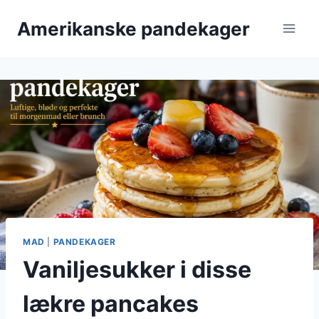
Fortsæt
Amerikanske pandekager
til
indhold
MAD
|
PANDEKAGER
Vaniljesukker i disse
lækre pancakes