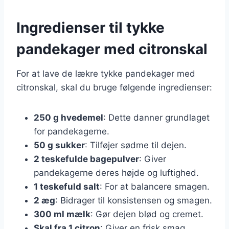
Ingredienser til tykke
pandekager med citronskal
For at lave de lækre tykke pandekager med
citronskal, skal du bruge følgende ingredienser:
250 g hvedemel
: Dette danner grundlaget
for pandekagerne.
50 g sukker
: Tilføjer sødme til dejen.
2 teskefulde bagepulver
: Giver
pandekagerne deres højde og luftighed.
1 teskefuld salt
: For at balancere smagen.
2 æg
: Bidrager til konsistensen og smagen.
300 ml mælk
: Gør dejen blød og cremet.
Skal fra 1 citron
: Giver en frisk smag.