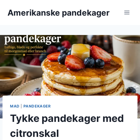
Fortsæt
Amerikanske pandekager
til
indhold
MAD
|
PANDEKAGER
Tykke pandekager med
citronskal