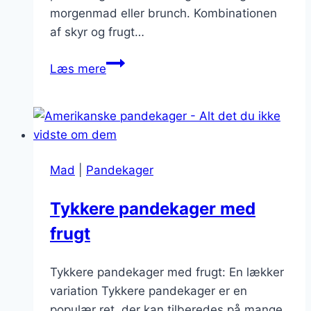
morgenmad eller brunch. Kombinationen
af skyr og frugt…
Pandekager
Læs mere
med
skyr
og
frugt
Mad
|
Pandekager
Tykkere pandekager med
frugt
Tykkere pandekager med frugt: En lækker
variation Tykkere pandekager er en
populær ret, der kan tilberedes på mange