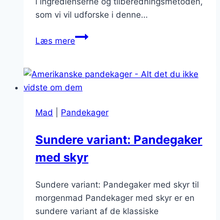
i ingredienserne og tilberedningsmetoden,
som vi vil udforske i denne…
Hemmeligheden
Læs mere
bag
ekstra
luftige
amerikanske
pandekager
Mad
|
Pandekager
Sundere variant: Pandegaker
med skyr
Sundere variant: Pandegaker med skyr til
morgenmad Pandekager med skyr er en
sundere variant af de klassiske