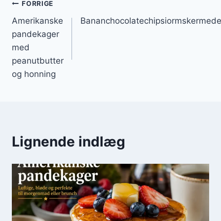
Indlægsnavigation
FORRIGE
Amerikanske
Bananchocolatechipsiormskermedea
pandekager
med
peanutbutter
og honning
Lignende indlæg