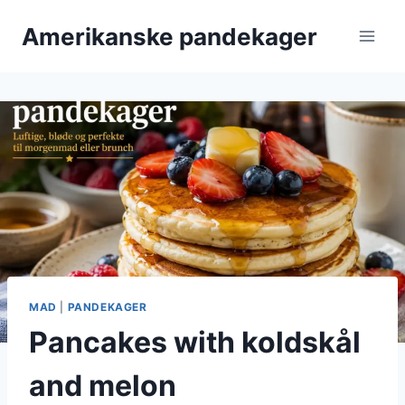
Fortsæt
Amerikanske pandekager
til
indhold
MAD
|
PANDEKAGER
Pancakes with koldskål
and melon