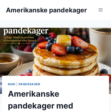
Fortsæt
Amerikanske pandekager
til
indhold
MAD
|
PANDEKAGER
Amerikanske
pandekager med