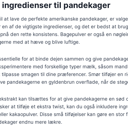
 ingredienser til pandekager
l at lave de perfekte amerikanske pandekager, er valge
 en af de vigtigste ingredienser, og det er bedst at bru
pnå den rette konsistens. Bagepulver er også en nøglei
erne med at hæve og blive luftige.
sentielle for at binde dejen sammen og give pandekag
eksperimentere med forskellige typer mælk, såsom mand
 tilpasse smagen til dine præferencer. Smør tilføjer en 
ive pandekagerne en gyldenbrun overflade, når de steg
ekstrakt kan tilsættes for at give pandekagerne en sød 
ker at tilføje et ekstra twist, kan du også inkludere in
eller kakaopulver. Disse små tilføjelser kan gøre en stor
dekager endnu mere lækre.