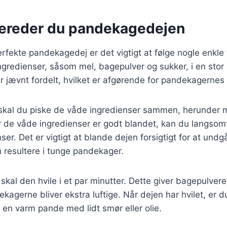
bereder du pandekagedejen
erfekte pandekagedej er det vigtigt at følge nogle enkle 
ngredienser, såsom mel, bagepulver og sukker, i en stor s
r jævnt fordelt, hvilket er afgørende for pandekagernes 
l skal du piske de våde ingredienser sammen, herunder
 de våde ingredienser er godt blandet, kan du langsomt 
ser. Det er vigtigt at blande dejen forsigtigt for at und
 resultere i tunge pandekager.
 skal den hvile i et par minutter. Dette giver bagepulveret 
ekagerne bliver ekstra luftige. Når dejen har hvilet, er du
en varm pande med lidt smør eller olie.