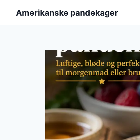
Fortsæt
Amerikanske pandekager
til
indhold