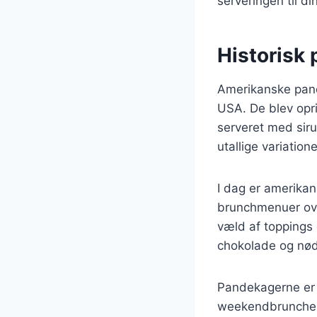
serveringen til d
Historisk
Amerikanske pandek
USA. De blev opr
serveret med sirup
utallige variation
I dag er amerika
brunchmenuer ove
væld af toppings
chokolade og nød
Pandekagerne er 
weekendbruncher e