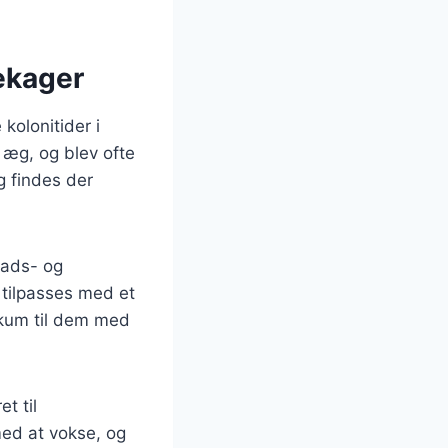
ekager
kolonitider i
 æg, og blev ofte
g findes der
mads- og
 tilpasses med et
skum til dem med
t til
med at vokse, og