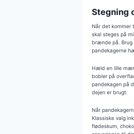
Stegning 
Når det kommer t
skal steges på mi
brænde på. Brug e
pandekagerne hæ
Hæld en lille mæ
bobler på overfla
pandekagen på den
dejen er brugt.
Når pandekagerne
Klassiske valg i
flødeskum, chokol