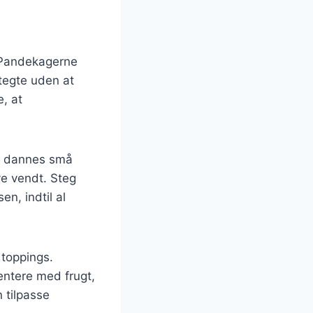
. Pandekagerne
tegte uden at
e, at
er dannes små
ve vendt. Steg
n, indtil al
 toppings.
entere med frugt,
 tilpasse