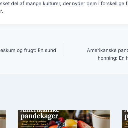
lsket del af mange kulturer, der nyder dem i forskellige
r.
gation
eskum og frugt: En sund
Amerikanske pan
honning: En 