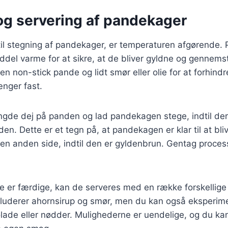
og servering af pandekager
il stegning af pandekager, er temperaturen afgørende
ddel varme for at sikre, at de bliver gyldne og gennems
n non-stick pande og lidt smør eller olie for at forhindr
nger fast.
ngde dej på panden og lad pandekagen stege, indtil d
den. Dette er et tegn på, at pandekagen er klar til at bli
 anden side, indtil den er gyldenbrun. Gentag processe
 er færdige, kan de serveres med en række forskellige
nkluderer ahornsirup og smør, men du kan også eksperim
ade eller nødder. Mulighederne er uendelige, og du kan