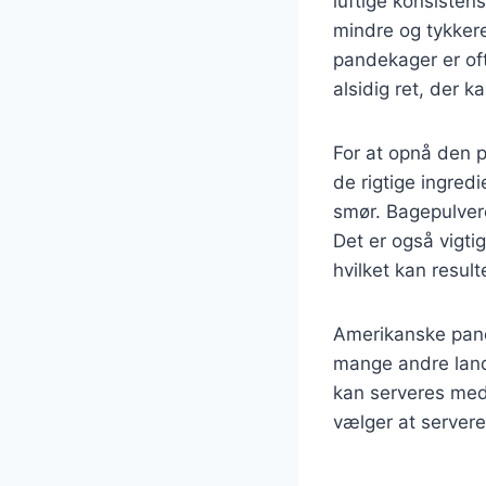
luftige konsisten
mindre og tykkere
pandekager er oft
alsidig ret, der 
For at opnå den p
de rigtige ingred
smør. Bagepulvere
Det er også vigti
hvilket kan resul
Amerikanske pand
mange andre land
kan serveres med 
vælger at server