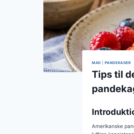
MAD
|
PANDEKAGER
Tips til
pandekag
Introdukt
Amerikanske pand