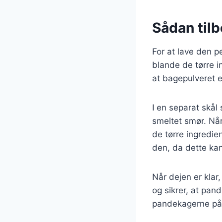
Sådan til
For at lave den p
blande de tørre i
at bagepulveret e
I en separat skå
smeltet smør. Når
de tørre ingredien
den, da dette kan
Når dejen er klar,
og sikrer, at pand
pandekagerne på 