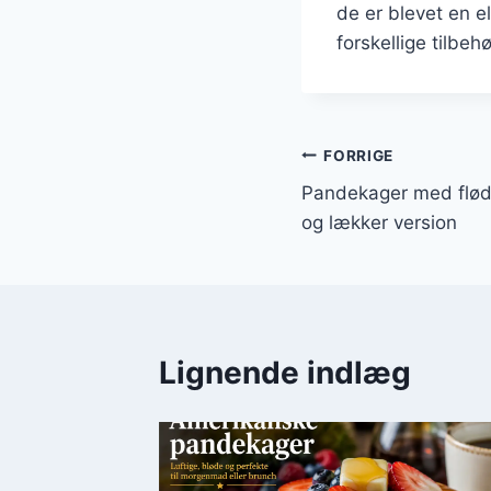
de er blevet en e
forskellige tilbehø
Indlægsnavi
FORRIGE
Pandekager med flød
og lækker version
Lignende indlæg