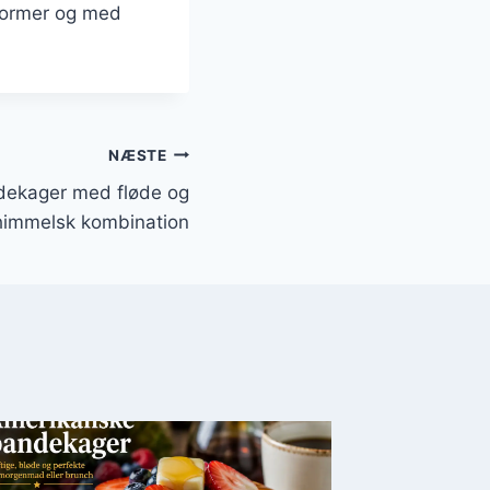
 former og med
NÆSTE
dekager med fløde og
himmelsk kombination