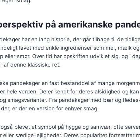
in egen smag.
 perspektiv på amerikanske pand
ager har en lang historie, der går tilbage til de tidlige 
indeligt lavet med enkle ingredienser som mel, mælk og
 eller smør. Over tid har opskriften udviklet sig, og i da
er af denne klassiske ret.
nske pandekager en fast bestanddel af mange morgen
r hele verden. De er kendt for deres alsidighed og kan
 og smagsvarianter. Fra pandekager med bær og fløde
der, er der en version for enhver smag.
også blevet et symbol på hygge og samvær, ofte servere
ller særlige lejligheder. Deres popularitet fortsætter 