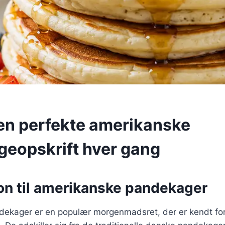
 den perfekte amerikanske
eopskrift hver gang
ion til amerikanske pandekager
ekager er en populær morgenmadsret, der er kendt for