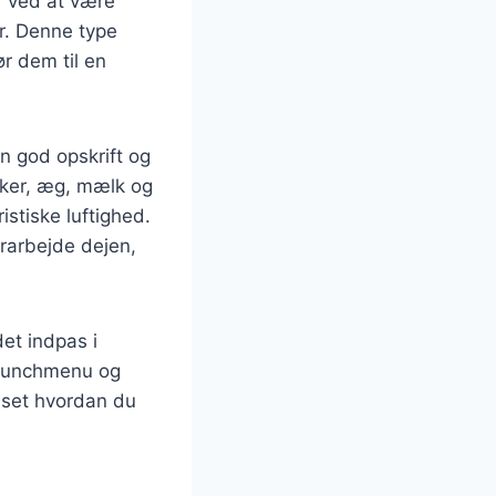
er ved at være
ør. Denne type
r dem til en
n god opskrift og
ukker, æg, mælk og
stiske luftighed.
erarbejde dejen,
et indpas i
brunchmenu og
nset hvordan du