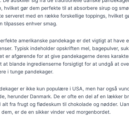
s. De adskiller sig fra de traditionelle danske pandekag
, hvilket gør dem perfekte til at absorbere sirup og sm
e serveret med en række forskellige toppings, hvilket gø
kan tilpasses enhver smag.
erfekte amerikanske pandekage er det vigtigt at have e
ienser. Typisk indeholder opskriften mel, bagepulver, s
t er afgørende for at give pandekagerne deres karakteri
gt at blande ingredienserne forsigtigt for at undgå at ov
tere i tunge pandekager.
ekager er ikke kun populære i USA, men har også vund
e, herunder Danmark. De er ofte en del af en lækker 
alt fra frugt og flødeskum til chokolade og nødder. Ua
e dem, er de en sikker vinder ved morgenbordet.