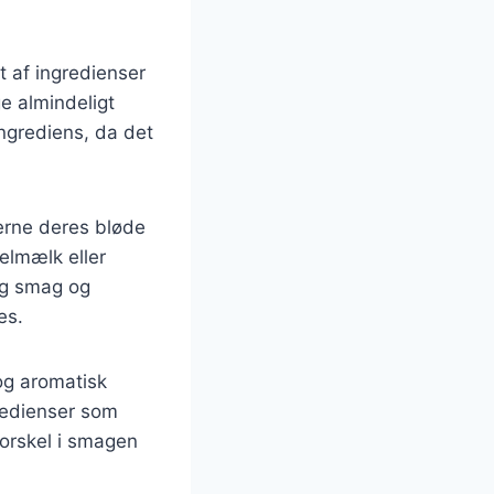
t af ingredienser
ge almindeligt
ngrediens, da det
erne deres bløde
elmælk eller
rig smag og
es.
og aromatisk
gredienser som
 forskel i smagen